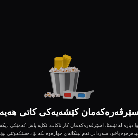
ێرڤەرەکەمان کێشەیەکی کاتی هەیە
ا دیارە لە ئێستادا سێرڤەرەکەمان کار ناکات، تکایە پاش کەمێکی دیکە
بدەرەوە یاخود سەردانی ئەم لینکانەی خوارەوە بکە بۆ دەستکەوتنی نوێ