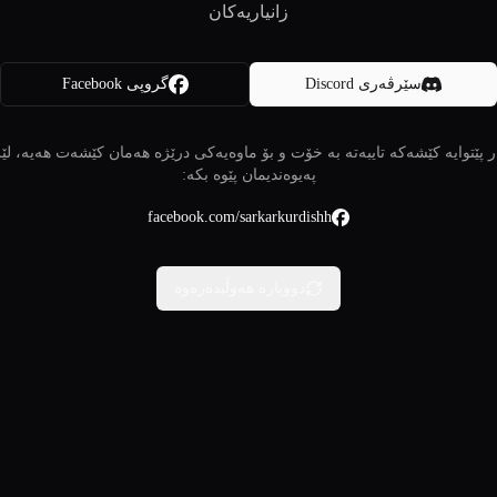
زانیاریەکان
سێرڤەری Discord
گروپی Facebook
 پێتوایە کێشەکە تایبەتە بە خۆت و بۆ ماوەیەکی درێژە هەمان کێشەت هەیە، لێ
پەیوەندیمان پێوە بکە:
facebook.com/sarkarkurdishh
دووبارە هەوڵبدەرەوە