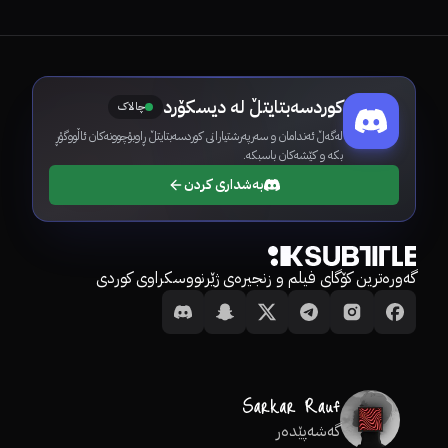
کوردسەبتایتڵ لە دیسکۆرد
چالاک
لەگەڵ ئەندامان و سەرپەرشتیارانی کوردسەبتایتڵ ڕاوبۆچوونەکان ئاڵووگۆڕ
بکە و کێشەکان باسبکە.
بەشداری کردن
گەورەترین کۆگای فیلم و زنجیرەی ژێرنووسکراوی کوردی
گەشەپێدەر