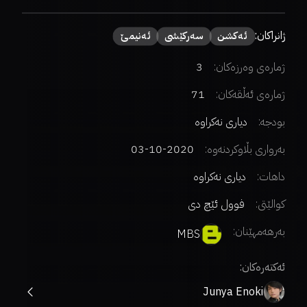
ژانراکان:
ئەكشن
سەركێشی
ئەنیمێ
ژمارەی وەرزەکان:
3
ژمارەی ئەڵقەکان:
71
بودجە:
دیاری نەکراوە
بەرواری بڵاوکردنەوە:
2020-10-03
داهات:
دیاری نەکراوە
کوالێتی:
فوول ئێچ دی
بەرهەمهێنان:
MBS
ئەکتەرەکان:
Junya Enoki