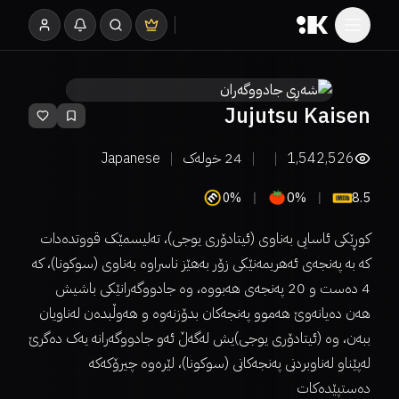
Jujutsu Kaisen
1,542,526
24
خولەک
Japanese
0%
0%
8.5
کوڕێکی ئاسایی بەناوی (ئیتادۆری یوجی)، تەلیسمێک قووتدەدات
کە بە پەنجەی ئەهریمەنێکی زۆر بەهێز ناسراوە بەناوی (سوکونا)، کە
4 دەست و 20 پەنجەی هەبووە، وە جادووگەرانێکی باشیش
هەن دەیانەوێ هەموو پەنجەکان بدۆزنەوە و هەوڵبدەن لەناویان
ببەن، وە (ئیتادۆری یوجی)یش لەگەڵ ئەو جادووگەرانە یەک دەگرێ
لەپێناو لەناوبردنی پەنجەکانی (سوکونا)، لێرەوە چیرۆکەکە
دەستپێدەکات