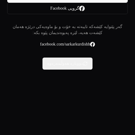
گروپی Facebook
گەر پێتوایە کێشەکە تایبەتە بە خۆت و بۆ ماوەیەکی درێژە هەمان
کێشەت هەیە، لێرە پەیوەندیمان پێوە بکە:
facebook.com/sarkarkurdishh
دووبارە هەوڵبدەرەوە