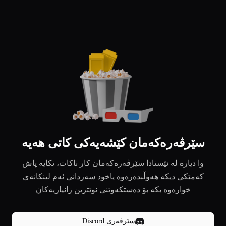
سێرڤەرەکەمان کێشەیەکی کاتی هەیە
وا دیارە لە ئێستادا سێرڤەرەکەمان کار ناکات، تکایە پاش
کەمێکی دیکە هەوڵبدەرەوە یاخود سەردانی ئەم لینکانەی
خوارەوە بکە بۆ دەستکەوتنی نوێترین زانیاریەکان
سێرڤەری Discord