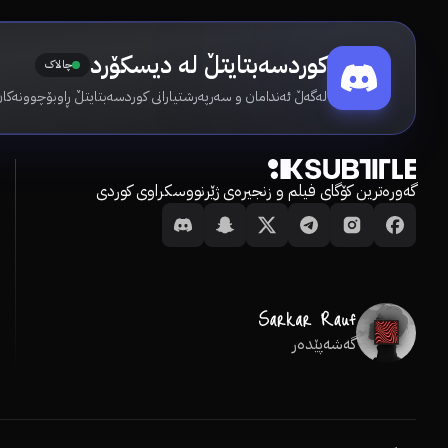
کوردسەبتایتڵ لە دیسکۆرد
چالاک
لەگەڵ ئەندامان و سەرپەرشتیارانی کوردسەبتایتڵ ڕاوبۆچوونەکان
گەورەترین کۆگای فیلم و زنجیرەی ژێرنووسکراوی کوردی
گەشەپێدەر