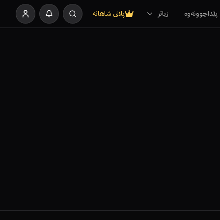
پێداچوونەوە
زیاتر
پلانی شاهانە