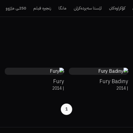
کۆکراوەکان
ئێستا سەیردەکرێن
مانگا
زنجیرە فیلم
250ـی مێژوو
64%
76%
7.6
64%
76%
7.6
Fury
Fury Badiny
2014
|
2014
|
1