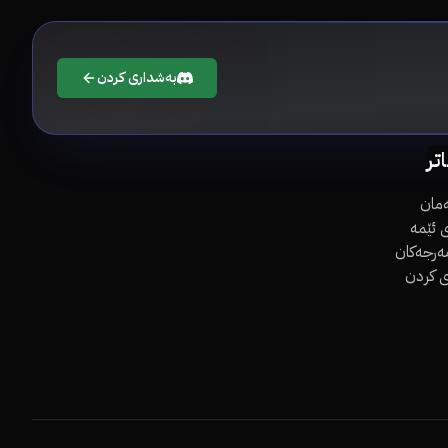
بەشداری کردن
اتر
مان
 ئێمە
مەرجەکان
ی کردن