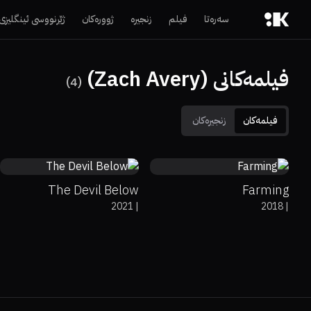
سەرەتا
فیلم
زنجیرە
ژوورەکان
ژێرنووسی ئینگلیزی
فیلمەکانی (Zach Avery)
)
4
(
فیلمەکان
زنجیرەکان
4.3
51%
55%
6.2
The Devil Below
Farming
2021
|
2018
|