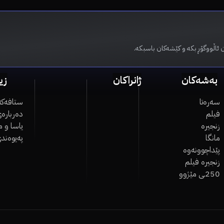
 ئاڵووگۆڕ بکە و کێشەکان باسبکە.
بەشەکان
ژانراکان
زی
سەرەتا
ستافەکە
فیلم
دەربارەی
زنجیرە
یاسا و 
مانگا
پەیوەند
پێداچوونەوە
زنجیرە فیلم
250ـی مێژوو