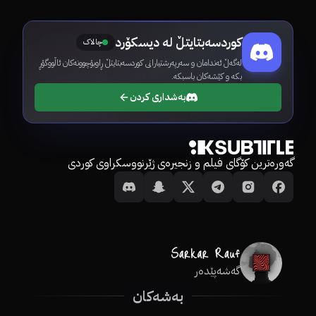
کوردسەبتایتڵ لە دیسکۆرد
چالاک
لەگەڵ ئەندامان و سەرپەرشتیارانی کوردسەبتایتڵ ڕاوبۆچوونەکان ئاڵووگۆڕ
بکە و کێشەکان باسبکە.
بەشداری کردن
گەورەترین کۆگای فیلم و زنجیرەی ژێرنووسکراوی کوردی
گەشەپێدەر
بەشەکان