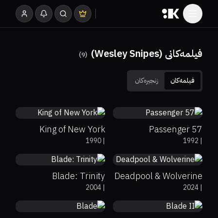
فیلمەکانی (Wesley Snipes)
)
9
(
فیلمەکان
زنجیرەکان
66%
74%
6.9
50%
30%
5.9
King of New York
Passenger 57
38%
25%
5.8
78%
7.9
1990
|
1992
|
Blade: Trinity
Deadpool & Wolverine
47%
57%
7.1
52%
58%
6.7
2004
|
2024
|