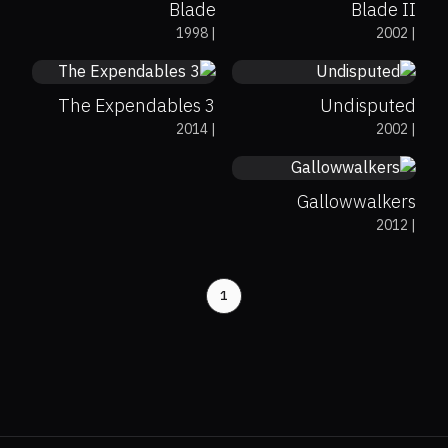
Blade
Blade II
35%
32%
6.1
58%
48%
6.2
1998
|
2002
|
The Expendables 3
Undisputed
3.6
2014
|
2002
|
Gallowwalkers
2012
|
1