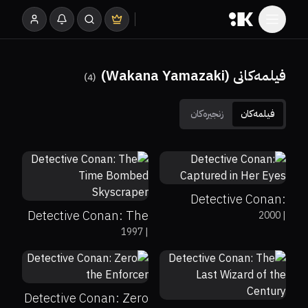
فیلمەکانی (Wakana Yamazaki)
)
4
(
فیلمەکان
زنجیرەکان
0%
0%
7.5
0%
0%
7.4
Detective Conan:
Detective Conan: The
2000
|
Captured in Her Eyes
1997
|
Time Bombed
6.2
0%
0%
7.5
Skyscraper
Detective Conan: Zero