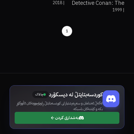
Detective Conan: The
2018
|
the Enforcer
1999
|
Last Wizard of the
Century
1
کوردسەبتایتڵ لە دیسکۆرد
چالاک
لەگەڵ ئەندامان و سەرپەرشتیارانی کوردسەبتایتڵ ڕاوبۆچوونەکان ئاڵووگۆڕ
بکە و کێشەکان باسبکە.
بەشداری کردن