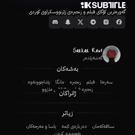
گەورەترین کۆگای فیلم و زنجیرەی ژێرنووسکراوی کوردی
گەشەپێدەر
بەشەکان
سەرەتا
فیلم
زنجیرە
مانگا
پێداچوونەوە
زنجیرە فیلم
250ـی مێژوو
ژانراکان
زیاتر
ستافەکەمان
دەربارەی ئێمە
یاسا و مەرجەکان
پەیوەندی کردن