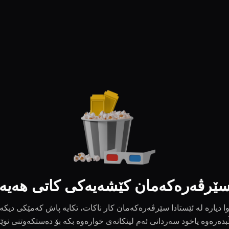
ێرڤەرەکەمان کێشەیەکی کاتی هەیە
ا دیارە لە ئێستادا سێرڤەرەکەمان کار ناکات، تکایە پاش کەمێکی دیکە
بدەرەوە یاخود سەردانی ئەم لینکانەی خوارەوە بکە بۆ دەستکەوتنی نوێ