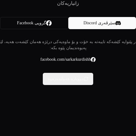
زانیاریەکان
سێرڤەری Discord
گروپی Facebook
 پێتوایە کێشەکە تایبەتە بە خۆت و بۆ ماوەیەکی درێژە هەمان کێشەت هەیە، لێ
پەیوەندیمان پێوە بکە:
facebook.com/sarkarkurdishh
دووبارە هەوڵبدەرەوە