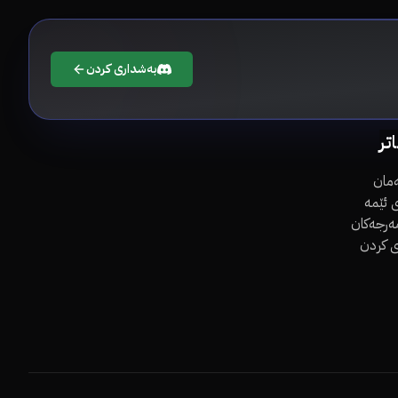
بەشداری کردن
اتر
مان
 ئێمە
مەرجەکان
ی کردن