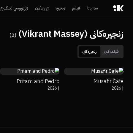
سەرەتا
فیلم
زنجیرە
ژوورەکان
ژێرنووسی ئینگلیزی
زنجیرەکانی (Vikrant Massey)
)
2
(
فیلمەکان
زنجیرەکان
0%
0%
7.9
0%
0%
7.7
Pritam and Pedro
Musafir Cafe
2026
|
2026
|