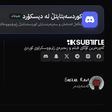
کوردسەبتایتڵ لە دیسکۆرد
چالاک
لەگەڵ ئەندامان و سەرپەرشتیارانی کوردسەبتایتڵ ڕاوبۆچوونەکان
گەورەترین کۆگای فیلم و زنجیرەی ژێرنووسکراوی کوردی
گەشەپێدەر