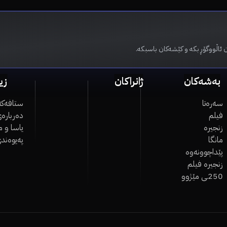
 ئاڵووگۆڕ بکە و کێشەکان باسبکە.
بەشەکان
ژانراکان
زی
سەرەتا
ستافەکە
فیلم
دەربارەی
زنجیرە
یاسا و 
مانگا
پەیوەند
پێداچوونەوە
زنجیرە فیلم
250ـی مێژوو