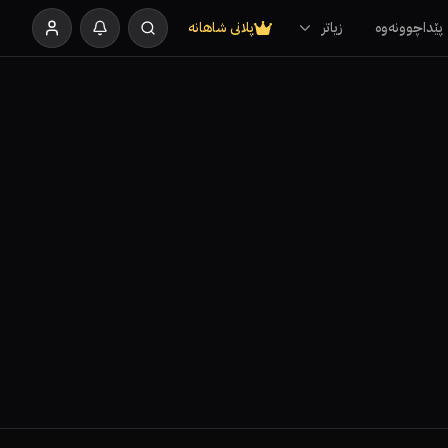
پێداچوونەوە
زیاتر
پلانی شاهانە