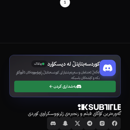
1
کوردسەبتایتڵ لە دیسکۆرد
چالاک
لەگەڵ ئەندامان و سەرپەرشتیارانی کوردسەبتایتڵ ڕاوبۆچوونەکان ئاڵووگۆڕ
بکە و کێشەکان باسبکە.
بەشداری کردن
گەورەترین کۆگای فیلم و زنجیرەی ژێرنووسکراوی کوردی