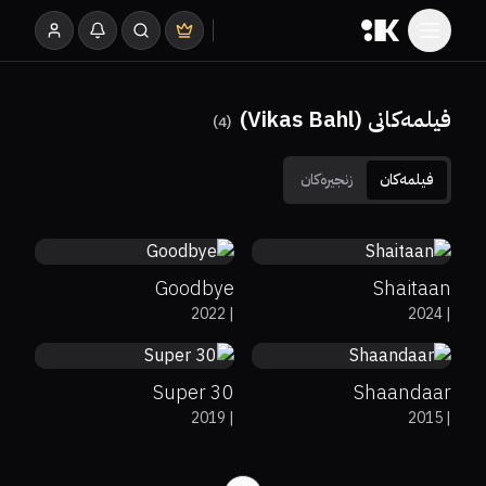
فیلمەکانی (Vikas Bahl)
)
4
(
فیلمەکان
زنجیرەکان
40%
8.1
7.5
Goodbye
Shaitaan
0%
33%
8
25%
3.6
2022
|
2024
|
Super 30
Shaandaar
2019
|
2015
|