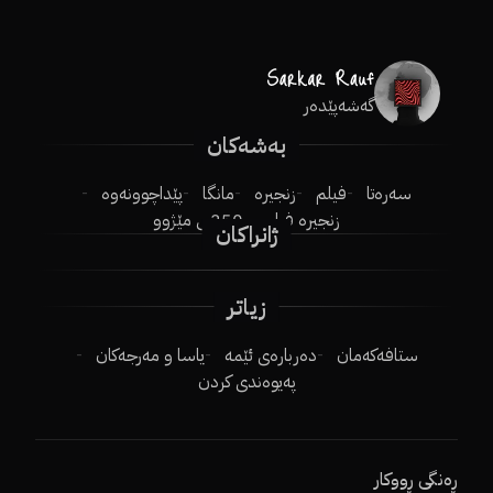
گەشەپێدەر
بەشەکان
سەرەتا
فیلم
زنجیرە
مانگا
پێداچوونەوە
زنجیرە فیلم
250ـی مێژوو
ژانراکان
زیاتر
ستافەکەمان
دەربارەی ئێمە
یاسا و مەرجەکان
پەیوەندی کردن
ڕەنگی ڕووکار