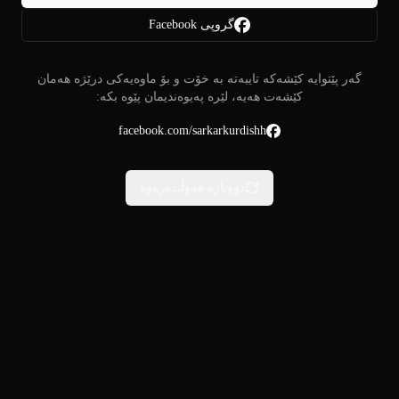
گروپی Facebook
گەر پێتوایە کێشەکە تایبەتە بە خۆت و بۆ ماوەیەکی درێژە هەمان
کێشەت هەیە، لێرە پەیوەندیمان پێوە بکە:
facebook.com/sarkarkurdishh
دووبارە هەوڵبدەرەوە