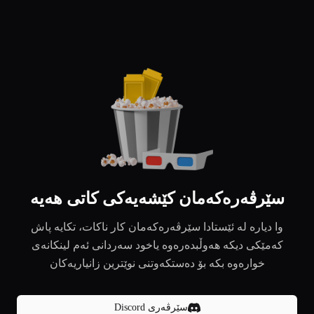
سێرڤەرەکەمان کێشەیەکی کاتی هەیە
وا دیارە لە ئێستادا سێرڤەرەکەمان کار ناکات، تکایە پاش
کەمێکی دیکە هەوڵبدەرەوە یاخود سەردانی ئەم لینکانەی
خوارەوە بکە بۆ دەستکەوتنی نوێترین زانیاریەکان
سێرڤەری Discord