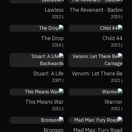
Lawless
The Revenant - Badini
69%
89%
7.1
41%
27%
6.5
2012
|
2015
|
The Drop
Child 44
2014
|
2015
|
85%
7.8
6.5
Stuart: A Life
Venom: Let There Be
31%
26%
6.3
71%
83%
8.2
2007
|
2021
|
Backwards
Carnage
This Means War
Warrior
71%
76%
7.1
90%
97%
8.1
2012
|
2011
|
Bronson
Mad Max: Fury Road
76%
78%
8
45%
5