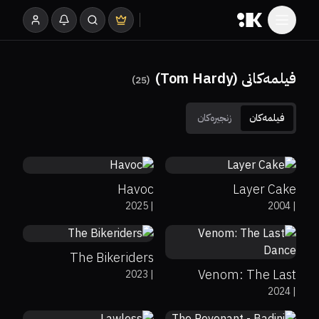
فیلمەکانی (Tom Hardy)
)
25
(
فیلمەکان
زنجیرەکان
0%
0%
6.1
73%
81%
7.3
Havoc
Layer Cake
81%
6.9
2025
|
2004
|
41%
6.2
The Bikeriders
Venom: The Last
2023
|
58%
67%
7.2
76%
78%
8
2024
|
Dance