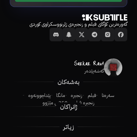
گەورەترین کۆگای فیلم و زنجیرەی ژێرنووسکراوی کوردی
گەشەپێدەر
بەشەکان
سەرەتا
فیلم
زنجیرە
مانگا
پێداچوونەوە
زنجیرە فیلم
250ـی مێژوو
ژانراکان
زیاتر