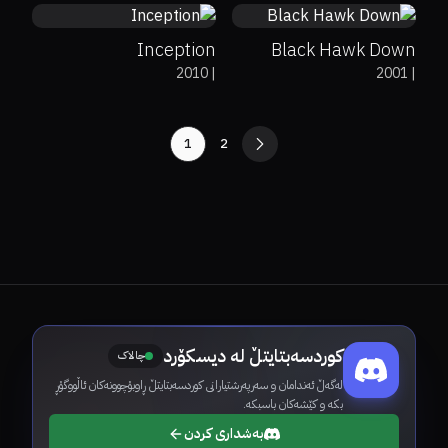
Inception
Black Hawk Down
2010
|
2001
|
1
2
کوردسەبتایتڵ لە دیسکۆرد
چالاک
لەگەڵ ئەندامان و سەرپەرشتیارانی کوردسەبتایتڵ ڕاوبۆچوونەکان ئاڵووگۆڕ
بکە و کێشەکان باسبکە.
بەشداری کردن