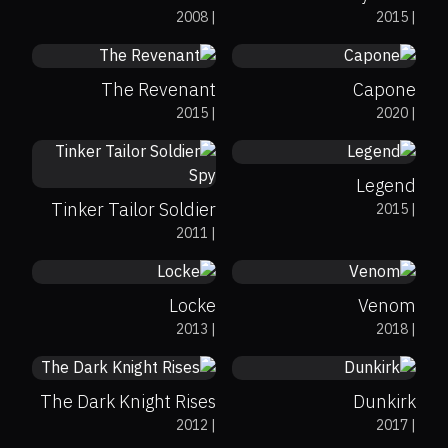
2008
|
2015
|
The Revenant
Capone
55%
61%
6.9
2015
|
2020
|
85%
83%
7.1
Legend
Tinker Tailor Soldier
2015
|
81%
91%
7.1
35%
29%
6.7
2011
|
Spy
Locke
Venom
78%
87%
8.4
94%
93%
7.9
2013
|
2018
|
The Dark Knight Rises
Dunkirk
74%
87%
8.8
74%
76%
7.7
2012
|
2017
|