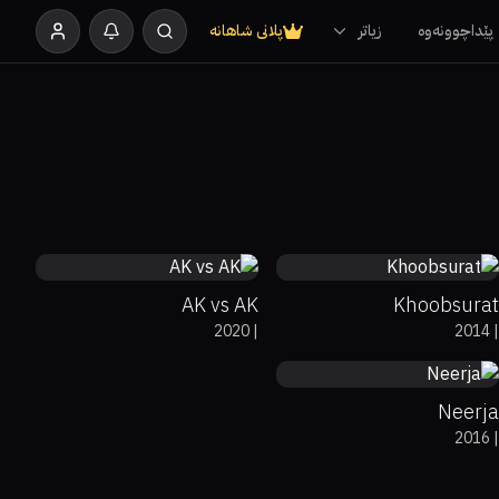
پێداچوونەوە
زیاتر
پلانی شاهانە
7.2
80%
6.4
AK vs AK
Khoobsurat
0%
100%
7.7
2020
|
2014
|
Neerja
2016
|