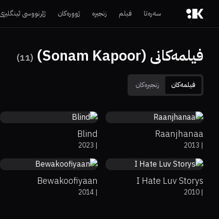
سەرەتا
فیلم
زنجیرە
ژوورەکان
ژێرنووسی ئینگلیزی
فیلمەکانی (Sonam Kapoor)
)
11
(
فیلمەکان
زنجیرەکان
0%
75%
7.6
6.4
Blind
Raanjhanaa
5.5
5.6
2023
|
2013
|
Bewakoofiyaan
I Hate Luv Storys
2014
|
2010
|