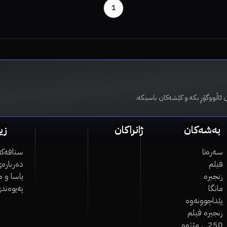
1
 ئاڵووگۆڕ بکە و کێشەکان باسبکە.
بەشەکان
ژانراکان
زی
سەرەتا
ستافەکە
فیلم
دەربارەی
زنجیرە
یاسا و 
مانگا
پەیوەند
پێداچوونەوە
زنجیرە فیلم
250ـی مێژوو