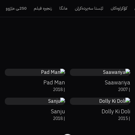
کۆکراوەکان
ئێستا سەیردەکرێن
مانگا
زنجیرە فیلم
250ـی مێژوو
74%
7.9
44%
38%
5.2
Pad Man
Saawariya
0%
36%
7.8
0%
70%
4.6
2018
|
2007
|
Sanju
Dolly Ki Doli
2018
|
2015
|