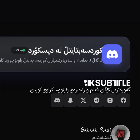
کوردسەبتایتڵ لە دیسکۆرد
چالاک
لەگەڵ ئەندامان و سەرپەرشتیارانی کوردسەبتایتڵ ڕاوبۆچوونەکان
گەورەترین کۆگای فیلم و زنجیرەی ژێرنووسکراوی کوردی
گەشەپێدەر