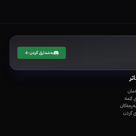
بەشداری کردن
اتر
مان
 ئێمە
مەرجەکان
ی کردن