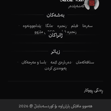
گەشەپێدەر
بەشەکان
سەرەتا
فیلم
زنجیرە
مانگا
پێداچوونەوە
زنجیرە فیلم
250ـی مێژوو
ژانراکان
زیاتر
ستافەکەمان
دەربارەی ئێمە
یاسا و مەرجەکان
پەیوەندی کردن
ڕەنگی ڕووکار
هەموو مافێکی پارێزراوە بۆ کوردسەبتایتڵ @
2026