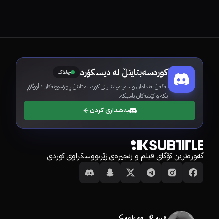
کوردسەبتایتڵ لە دیسکۆرد
چالاک
لەگەڵ ئەندامان و سەرپەرشتیارانی کوردسەبتایتڵ ڕاوبۆچوونەکان ئاڵووگۆڕ
بکە و کێشەکان باسبکە.
بەشداری کردن
گەورەترین کۆگای فیلم و زنجیرەی ژێرنووسکراوی کوردی