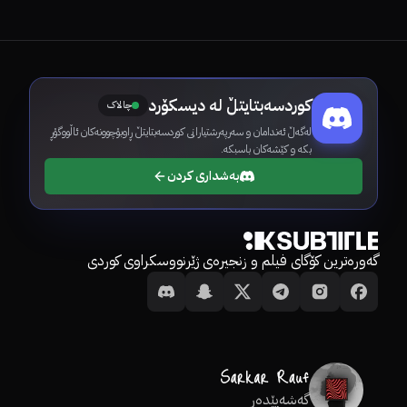
کوردسەبتایتڵ لە دیسکۆرد
چالاک
لەگەڵ ئەندامان و سەرپەرشتیارانی کوردسەبتایتڵ ڕاوبۆچوونەکان ئاڵووگۆڕ
بکە و کێشەکان باسبکە.
بەشداری کردن
گەورەترین کۆگای فیلم و زنجیرەی ژێرنووسکراوی کوردی
گەشەپێدەر