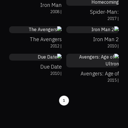
Iron Man
Spider-Man:
2008
|
69%
92%
8
57%
73%
7
2017
|
Homecoming
The Avengers
Iron Man 2
51%
40%
6.5
2012
|
2010
|
66%
75%
7.3
Due Date
Avengers: Age of
2010
|
2015
|
Ultron
1