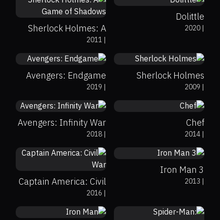
Dolittle
Sherlock Holmes: A
2020
|
78%
93%
8.4
57%
69%
7.6
2011
|
Game of Shadows
Avengers: Endgame
Sherlock Holmes
68%
85%
8.5
68%
87%
7.3
2019
|
2009
|
Avengers: Infinity War
Chef
62%
79%
7.2
2018
|
2014
|
75%
91%
7.8
Iron Man 3
Captain America: Civil
2013
|
79%
94%
7.9
2016
|
War
73%
92%
7.4