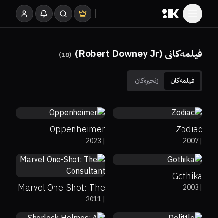
فیلمەکانی (Robert Downey Jr)
)
18
(
فیلمەکان
زنجیرەکان
88%
93%
8.5
79%
90%
7.7
Oppenheimer
Zodiac
38%
15%
5.8
2023
|
2007
|
6.6
Gothika
Marvel One-Shot: The
2003
|
26%
13%
5.6
2011
|
Consultant
48%
60%
7.5