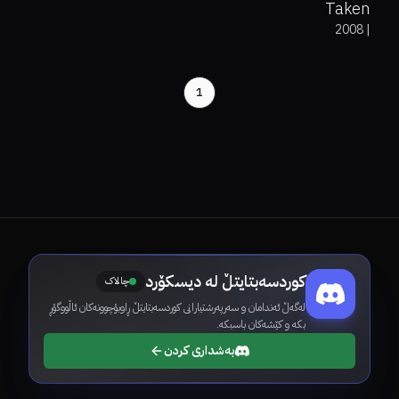
Taken
2008
|
1
کوردسەبتایتڵ لە دیسکۆرد
چالاک
لەگەڵ ئەندامان و سەرپەرشتیارانی کوردسەبتایتڵ ڕاوبۆچوونەکان ئاڵووگۆڕ
بکە و کێشەکان باسبکە.
بەشداری کردن