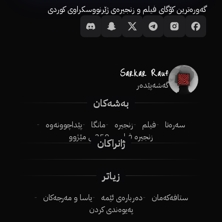
گەورەترین کۆگای فیلم و زنجیرەی ژێرنووسکراوی کوردی
گەشەپێدەر
بەشەکان
سەرەتا
فیلم
زنجیرە
مانگا
پێداچوونەوە
زنجیرە فیلم
250ـی مێژوو
ژانراکان
زیاتر
ستافەکەمان
دەربارەی ئێمە
یاسا و مەرجەکان
پەیوەندی کردن