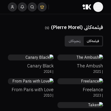
فیلمەکانی (Pierre Morel)
)
5
(
فیلمەکان
زنجیرەکان
18%
5.3
0%
0%
6.2
Canary Black
The Ambush
42%
38%
6.4
5.5
2024
|
2021
|
From Paris with Love
Freelance
51%
58%
7.8
2010
|
2023
|