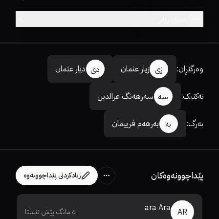
بینینی زیاتر
وەرگێڕان
:
ژیار عثمان
دیار عثمان
ژی
دی
تەکنیک
:
سەرهەنگ عزالدین
سە
بەرگ
:
بەرهەم فرییمان
بە
پێداچوونەوەکان
زیادکردنی پێداچوونەوە
ara Ara
AR
6 مانگ پێش ئێستا