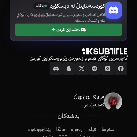
کوردسەبتایتڵ لە دیسکۆرد
چالاک
لەگەڵ ئەندامان و سەرپەرشتیارانی کوردسەبتایتڵ ڕاوبۆچوونەکان ئاڵووگۆڕ
بکە و کێشەکان باسبکە.
بەشداری کردن
گەورەترین کۆگای فیلم و زنجیرەی ژێرنووسکراوی کوردی
گەشەپێدەر
بەشەکان
سەرەتا
فیلم
زنجیرە
مانگا
پێداچوونەوە
زنجیرە فیلم
250ـی مێژوو