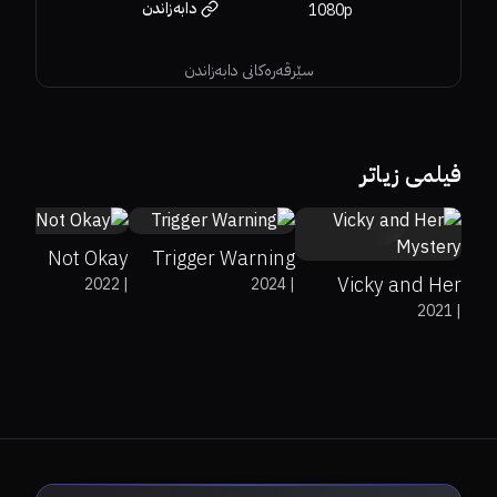
دابەزاندن
1080p
سێرڤەرەکانی دابەزاندن
62%
71%
6.1
19%
4.6
فیلمی زیاتر
0%
0%
6.4
Not Okay
Trigger Warning
Vicky and Her
2022
|
2024
|
2021
|
Mystery