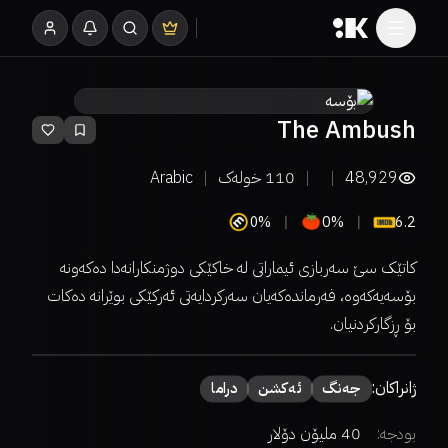
The Ambush
48,929
110
خولەک
Arabic
0%
0%
6.2
کاتێک سێ سەربازی ئیماراتی لە خاکێکی دوژمنکارانەدا دەکەونە
بۆسەیەکەوە، فەرماندەکەیان سەرکردایەتی ئەرکێکی بوێرانە دەکات
بۆ ڕزگارکردنیان.
ژانراکان:
جەنگ
ئەكشن
دراما
بودجە:
40 ملیۆن دۆلار