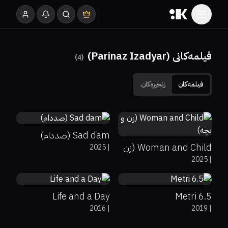
فیلمەکانی (Parinaz Izadyar)
)
4
(
فیلمەکان
زنجیرەکان
0%
0%
3.7
64%
71%
5.9
Sad dam (صددام)
Woman and Child (زن
2025
|
0%
0%
8.2
7.9
2025
|
و بچە)
Life and a Day
Metri 6.5
2016
|
2019
|