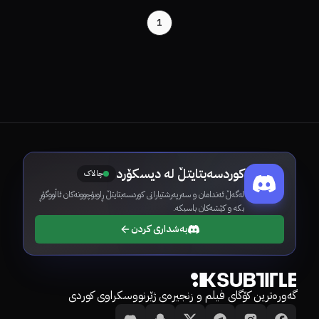
1
کوردسەبتایتڵ لە دیسکۆرد
چالاک
لەگەڵ ئەندامان و سەرپەرشتیارانی کوردسەبتایتڵ ڕاوبۆچوونەکان ئاڵووگۆڕ
بکە و کێشەکان باسبکە.
بەشداری کردن
گەورەترین کۆگای فیلم و زنجیرەی ژێرنووسکراوی کوردی