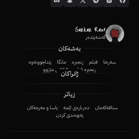
گەشەپێدەر
بەشەکان
سەرەتا
فیلم
زنجیرە
مانگا
پێداچوونەوە
زنجیرە فیلم
250ـی مێژوو
ژانراکان
زیاتر
ستافەکەمان
دەربارەی ئێمە
یاسا و مەرجەکان
پەیوەندی کردن