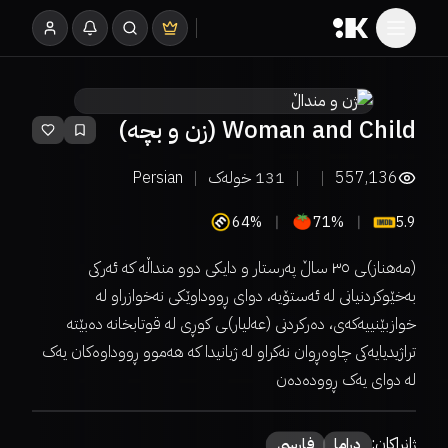
Woman and Child (زن و بچە)
557,136
131
خولەک
Persian
64%
71%
5.9
(مەهناز)ـی ٣٥ ساڵ پەرستار و دایکی دوو منداڵە کە ئەرکی
بەخێوکردنیانی لە ئەستۆیە، دوای ڕووداوێکی نەخوازراو لە
خوازبێنییەکەی، دەرکردنی (عەلیار)ـی کوڕی لە قوتابخانە دەبێتە
تراژیدیایەکی چاوەڕوان نەکراو لە ژیانیدا کە هەموو ڕووداوەکان یەک
لە دوای یەک ڕوودەدەن
ژانراکان:
دراما
فارسی