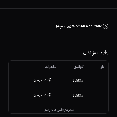
Woman and Child (زن و بچە)
دابەزاندن
ناو
کوالێتی
دابەزاندن
دابەزاندن
1080p
دابەزاندن
1080p
سێرڤەرەکانی دابەزاندن