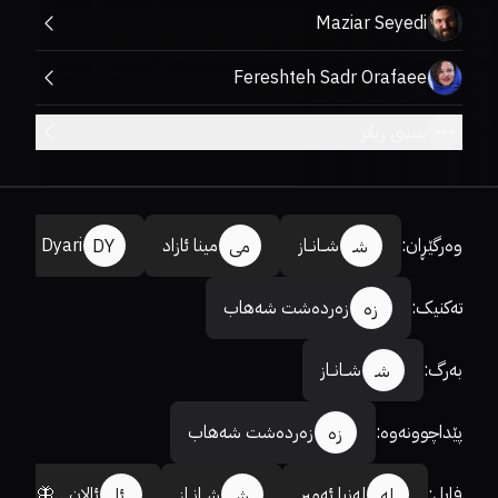
Maziar Seyedi
Fereshteh Sadr Orafaee
بینینی زیاتر
وەرگێڕان
:
شــانــاز
مینا ئازاد
Dyari
شـ
می
DY
تەکنیک
:
زەردەشت شەهاب
زە
بەرگ
:
شــانــاز
شـ
پێداچوونەوە
:
زەردەشت شەهاب
زە
فایل
:
لەنیا ئەمیر
شــانــاز
ئالان…🦋
لە
شـ
ئا