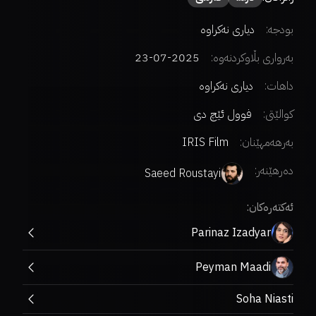
بودجە:
دیاری نەکراوە
بەرواری بڵاوکردنەوە:
2025-07-23
داهات:
دیاری نەکراوە
کوالێتی:
فوول ئێچ دی
بەرهەمهێنان:
IRIS Film
دەرهێنەر
:
Saeed Roustayi
ئەکتەرەکان:
Parinaz Izadyar
Peyman Maadi
Soha Niasti