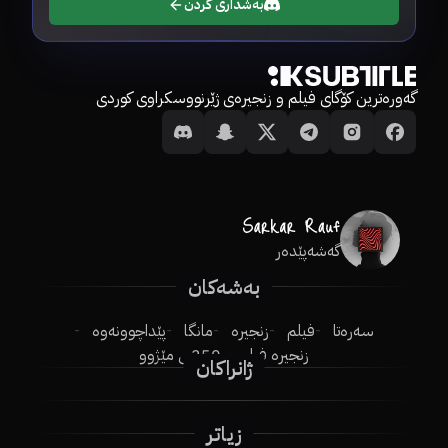
بەشداری کردن
گەورەترین کۆگای فیلم و زنجیرەی ژێرنووسکراوی کوردی
گەشەپێدەر
بەشەکان
سەرەتا
فیلم
زنجیرە
مانگا
پێداچوونەوە
زنجیرە فیلم
250ـی مێژوو
ژانراکان
زیاتر