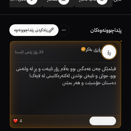
پێداچوونەوەکان
زیادکردنی پێداچوونەوە
ڕۆزی بەکر
ڕۆ
25 رۆژ پێش ئێستا
فیلمێکی چەن غەمگین بوو بەڵام زۆر تایبەت و پڕ لە وانەش 
هە
دەستان خۆشبێت و هەر بمێنن
کاردانەوە
4