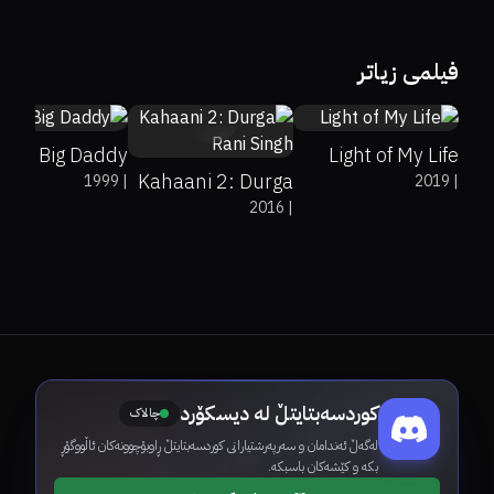
42%
39%
6.4
67%
82%
6.6
فیلمی زیاتر
75%
6.6
Big Daddy
Light of My Life
Kahaani 2: Durga
1999
|
2019
|
2016
|
Rani Singh
کوردسەبتایتڵ لە دیسکۆرد
چالاک
لەگەڵ ئەندامان و سەرپەرشتیارانی کوردسەبتایتڵ ڕاوبۆچوونەکان ئاڵووگۆڕ
بکە و کێشەکان باسبکە.