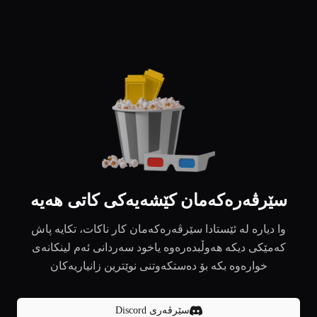
سێرڤەرەکەمان کێشەیەکی کاتی هەیە
وا دیارە لە ئێستادا سێرڤەرەکەمان کار ناکات، تکایە پاش
کەمێکی دیکە هەوڵبدەرەوە یاخود سەردانی ئەم لینکانەی
خوارەوە بکە بۆ دەستکەوتنی نوێترین زانیاریەکان
سێرڤەری Discord