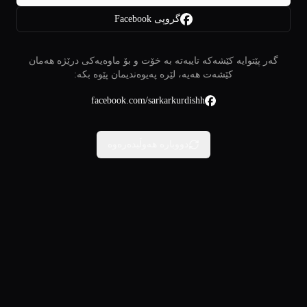
گروپی Facebook
گەر پێتوایە کێشەکە تایبەتە بە خۆت و بۆ ماوەیەکی درێژە هەمان
کێشەت هەیە، لێرە پەیوەندیمان پێوە بکە:
facebook.com/sarkarkurdishh
دووبارە هەوڵبدەرەوە