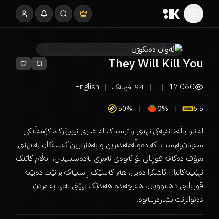
They Will Kill You
17,060
94
خولەک
English
50%
0%
6.5
لە ناو باڵەخانەیەکی نهێنی و ترسناک لە شاری نیویۆرک، کۆمەڵێکی
شەیتان‌پەرست کە دەوڵەمەندترین و بەهێزترین کەسەکان بە نهێنی
مرۆڤ دەکەنە قوڕبانی بۆ ئەوەی نەمری بەدەستبهێنن، بەڵام کاتێک
نهێنییەکانیان ئاشکرا دەبن، هەر کەسێک ڕاستیەکە بزانێت دەبێتە
قوربانیی داهاتوویان، هەرچەندە هەندێک نهێنی تەنها بە مردن
دەتوانرێت بشاردرێتەوە.