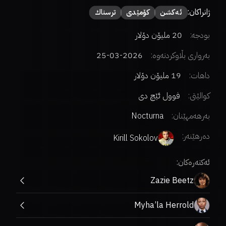
ژانراکان:
ئەكشن
كۆمێدی
ترسناك
بودجە:
20 ملیۆن دۆلار
بەرواری بڵاوکردنەوە:
2026-03-25
داهات:
19 ملیۆن دۆلار
کوالێتی:
فوول ئێچ دی
بەرهەمهێنان:
Nocturna
دەرهێنەر
:
Kirill Sokolov
ئەکتەرەکان:
Zazie Beetz
Myha’la Herrold