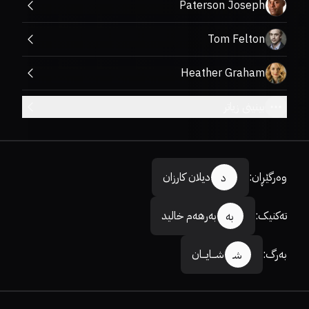
Paterson Joseph
Tom Felton
Heather Graham
بینینی زیاتر
وەرگێڕان
:
دیلان کارزان
د
تەکنیک
:
بەرهەم خالید
بە
بەرگ
:
شـــایـــان
شـ