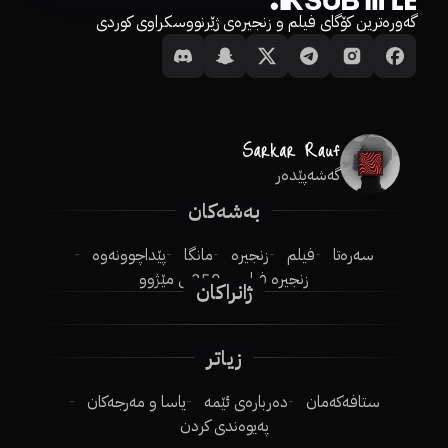
گەورەترین کۆگای فیلم و زنجیرەی ژێرنووسکراوی کوردی
گەشەپێدەر
بەشەکان
سەرەتا
فیلم
زنجیرە
مانگا
پێداچوونەوە
زنجیرە فیلم
250ـی مێژوو
ژانراکان
زیاتر
ستافەکەمان
دەربارەی ئێمە
یاسا و مەرجەکان
پەیوەندی کردن