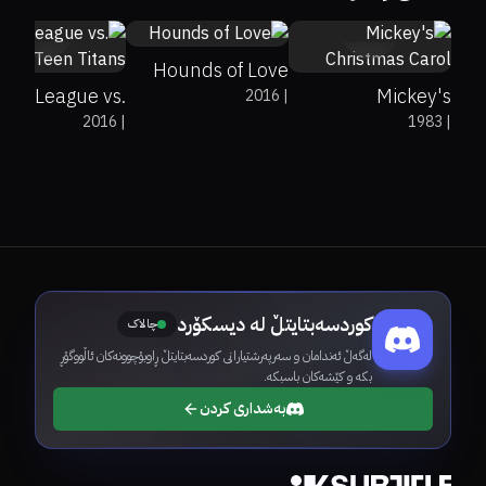
Hounds of Love
tice League vs.
Mickey's
2016
|
2016
|
1983
|
Teen Titans
Christmas Carol
کوردسەبتایتڵ لە دیسکۆرد
چالاک
لەگەڵ ئەندامان و سەرپەرشتیارانی کوردسەبتایتڵ ڕاوبۆچوونەکان ئاڵووگۆڕ
بکە و کێشەکان باسبکە.
بەشداری کردن