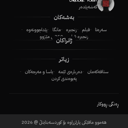
گەشەپێدەر
بەشەکان
سەرەتا
فیلم
زنجیرە
مانگا
پێداچوونەوە
زنجیرە فیلم
250ـی مێژوو
ژانراکان
زیاتر
ستافەکەمان
دەربارەی ئێمە
یاسا و مەرجەکان
پەیوەندی کردن
ڕەنگی ڕووکار
هەموو مافێکی پارێزراوە بۆ کوردسەبتایتڵ @
2026