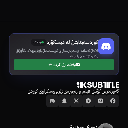
کوردسەبتایتڵ لە دیسکۆرد
چالاک
لەگەڵ ئەندامان و سەرپەرشتیارانی کوردسەبتایتڵ ڕاوبۆچوونەکان ئاڵووگۆڕ
بکە و کێشەکان باسبکە.
بەشداری کردن
گەورەترین کۆگای فیلم و زنجیرەی ژێرنووسکراوی کوردی