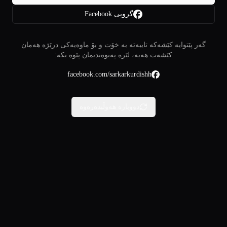
گروپی Facebook
گەر پێتوایە کێشەکە تایبەتە بە خۆت و بۆ ماوەیەکی درێژە هەمان
کێشەت هەیە، لێرە پەیوەندیمان پێوە بکە:
facebook.com/sarkarkurdishh
دووبارە هەوڵبدەرەوە