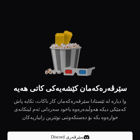
سێرڤەرەکەمان کێشەیەکی کاتی هەیە
وا دیارە لە ئێستادا سێرڤەرەکەمان کار ناکات، تکایە پاش
کەمێکی دیکە هەوڵبدەرەوە یاخود سەردانی ئەم لینکانەی
خوارەوە بکە بۆ دەستکەوتنی نوێترین زانیاریەکان
سێرڤەری Discord