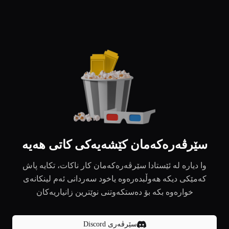
سێرڤەرەکەمان کێشەیەکی کاتی هەیە
وا دیارە لە ئێستادا سێرڤەرەکەمان کار ناکات، تکایە پاش
کەمێکی دیکە هەوڵبدەرەوە یاخود سەردانی ئەم لینکانەی
خوارەوە بکە بۆ دەستکەوتنی نوێترین زانیاریەکان
سێرڤەری Discord