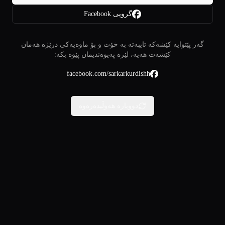
گروپی Facebook
گەر پێتوایە کێشەکە تایبەتە بە خۆت و بۆ ماوەیەکی درێژە هەمان
کێشەت هەیە، لێرە پەیوەندیمان پێوە بکە:
facebook.com/sarkarkurdishh
دووبارە هەوڵبدەرەوە