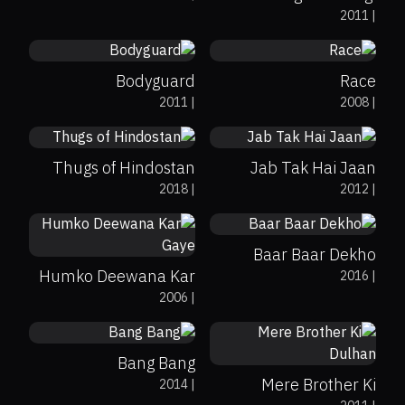
2011
|
Dobara
Bodyguard
Race
20%
4
0%
89%
6.7
2011
|
2008
|
Thugs of Hindostan
Jab Tak Hai Jaan
43%
5.3
2018
|
2012
|
0%
73%
5.2
Baar Baar Dekho
Humko Deewana Kar
2016
|
15%
5.5
2006
|
Gaye
50%
5.8
Bang Bang
Mere Brother Ki
2014
|
5.7
7.1