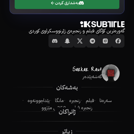
بەشداری کردن
گەورەترین کۆگای فیلم و زنجیرەی ژێرنووسکراوی کوردی
گەشەپێدەر
بەشەکان
سەرەتا
فیلم
زنجیرە
مانگا
پێداچوونەوە
زنجیرە فیلم
250ـی مێژوو
ژانراکان
زیاتر