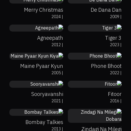
Merry Christmas
De Dana Dan
92%
6.9
7.4
2024
|
2009
|
Agneepath
Tiger 3
5.6
36%
7.1
2012
|
2023
|
Maine Pyaar Kyun
Phone Bhoot
6.5
15%
5.4
2005
|
2022
|
Kiya
Sooryavanshi
Fitoor
78%
6.7
2021
|
2016
|
92%
8.2
Bombay Talkies
Zindagi Na Milegi
2013
|
41%
4.7
6.7