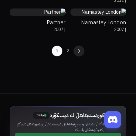
2011
|
Dulhan
Partner
Namastey London
2007
|
2007
|
1
2
کوردسەبتایتڵ لە دیسکۆرد
چالاک
لەگەڵ ئەندامان و سەرپەرشتیارانی کوردسەبتایتڵ ڕاوبۆچوونەکان ئاڵووگۆڕ
بکە و کێشەکان باسبکە.