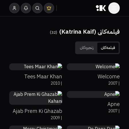
فیلمەکانی (Katrina Kaif)
)
32
(
فیلمەکان
زنجیرەکان
0%
8%
0
0%
0%
6.8
Tees Maar Khan
Welcome
0%
0%
6.1
2010
|
2007
|
0%
0%
6.3
Apne
Ajab Prem Ki Ghazab
2007
|
7.7
0%
0%
5.9
2009
|
Kahani