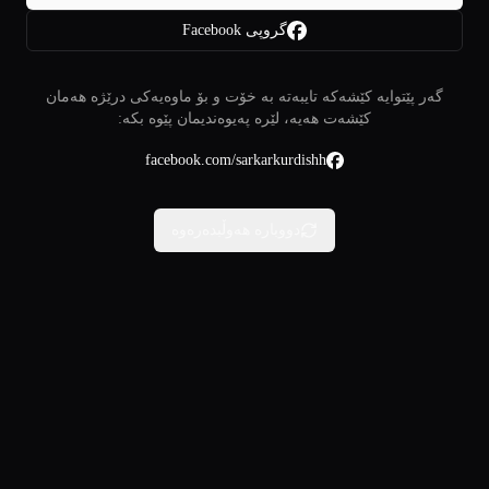
گروپی Facebook
گەر پێتوایە کێشەکە تایبەتە بە خۆت و بۆ ماوەیەکی درێژە هەمان
کێشەت هەیە، لێرە پەیوەندیمان پێوە بکە:
facebook.com/sarkarkurdishh
دووبارە هەوڵبدەرەوە