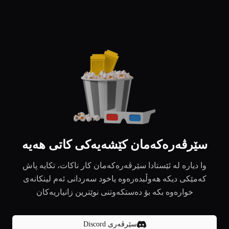
سێرڤەرەکەمان کێشەیەکی کاتی هەیە
وا دیارە لە ئێستادا سێرڤەرەکەمان کار ناکات، تکایە پاش
کەمێکی دیکە هەوڵبدەرەوە یاخود سەردانی ئەم لینکانەی
خوارەوە بکە بۆ دەستکەوتنی نوێترین زانیاریەکان
سێرڤەری Discord