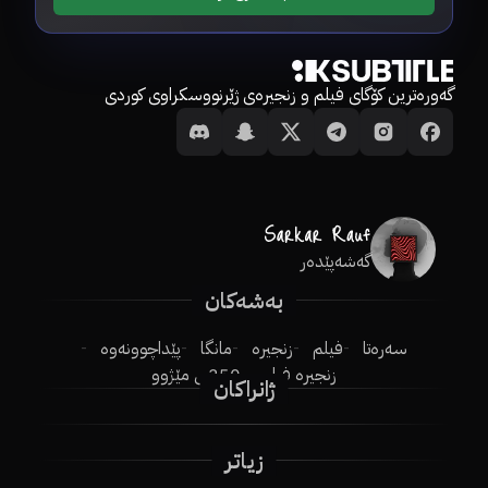
گەورەترین کۆگای فیلم و زنجیرەی ژێرنووسکراوی کوردی
گەشەپێدەر
بەشەکان
سەرەتا
فیلم
زنجیرە
مانگا
پێداچوونەوە
زنجیرە فیلم
250ـی مێژوو
ژانراکان
زیاتر