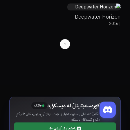
Deepwater Horizon
2016
|
1
کوردسەبتایتڵ لە دیسکۆرد
چالاک
لەگەڵ ئەندامان و سەرپەرشتیارانی کوردسەبتایتڵ ڕاوبۆچوونەکان ئاڵووگۆڕ
بکە و کێشەکان باسبکە.
بەشداری کردن