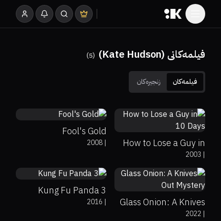
فیلمەکانی (Kate Hudson)
)
5
(
فیلمەکان
زنجیرەکان
29%
11%
5.7
45%
42%
6.5
Fool's Gold
How to Lose a Guy in
2008
|
66%
87%
7.1
2003
|
10 Days
81%
92%
7.2
Kung Fu Panda 3
Glass Onion: A Knives
2016
|
68%
83%
7.1
2022
|
Out Mystery