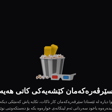
ێرڤەرەکەمان کێشەیەکی کاتی هەیە
ا دیارە لە ئێستادا سێرڤەرەکەمان کار ناکات، تکایە پاش کەمێکی دیکە
بدەرەوە یاخود سەردانی ئەم لینکانەی خوارەوە بکە بۆ دەستکەوتنی نوێ