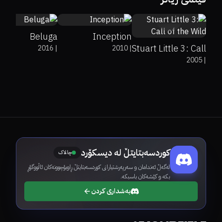
4.3
Beluga
Inception
Stuart Little 3: Call
2016
|
2010
|
2005
|
of the Wild
کوردسەبتایتڵ لە دیسکۆرد
چالاک
لەگەڵ ئەندامان و سەرپەرشتیارانی کوردسەبتایتڵ ڕاوبۆچوونەکان ئاڵووگۆڕ
بکە و کێشەکان باسبکە.
بەشداری کردن