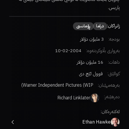
پاریس.
ژانراکان:
دراما
ڕۆمانسی
بودجە:
3 ملیۆن دۆلار
بەرواری بڵاوکردنەوە:
2004-02-10
داهات:
16 ملیۆن دۆلار
کوالێتی:
فوول ئێچ دی
بەرهەمهێنان:
Warner Independent Pictures (WIP)
دەرهێنەر
:
Richard Linklater
ئەکتەرەکان:
Ethan Hawke