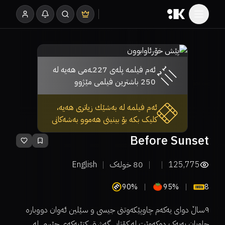
ئەم فیلمە پلەی 227ـەمی هەیە لە
250 باشترین فیلمی مێژوو
ئەم فیلمە لە بەشێك زیاتری هەیە،
کلیک بکە بۆ بینینی هەموو بەشەکانی
Before Sunset
125,775
80
خولەک
English
90%
95%
8
٩ساڵ دوای یەکەم چاوپێکەوتنی جیسی و سێلین ئەوان دووبارە
چاویان بەیەک دەکەوێت لە کۆتایی گەشتی کتێبەکەی جێسی لە