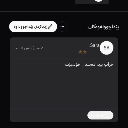
پێداچوونەوەکان
زیادکردنی پێداچوونەوە
Sara.
SA
2 ساڵ پێش ئێستا
خراپ نییە دەستان خۆشبێت
هە
✨
کاردانەوە