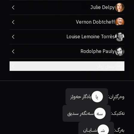
Julie Delpy
Vernon Dobtcheff
Louise Lemoine Torrès
Rodolphe Pauly
بینینی زیاتر
وەرگێڕان
:
یادگار حەوێز
یا
تەکنیک
:
سەنگەر سدیق
سە
بەرگ
:
شـــایـــان
شـ