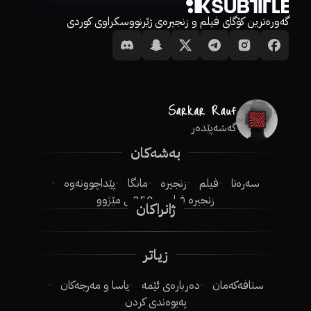
گەورەترین کۆگای فیلم و زنجیرەی ژێرنووسکراوی کوردی
گەشەپێدەر
بەشەکان
سەرەتا
فیلم
زنجیرە
مانگا
پێداچوونەوە
زنجیرە فیلم
250ـی مێژوو
ژانراکان
زیاتر
ستافەکەمان
دەربارەی ئێمە
یاسا و مەرجەکان
پەیوەندی کردن