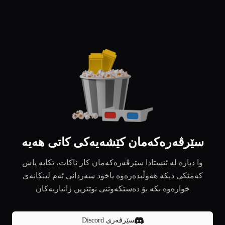
سێرڤەرەکەمان کێشەیەکی کاتی هەیە
وا دیارە لە ئێستادا سێرڤەرەکەمان کار ناکات، تکایە پاش
کەمێکی دیکە هەوڵبدەرەوە یاخود سەردانی ئەم لینکانەی
خوارەوە بکە بۆ دەستکەوتنی نوێترین زانیاریەکان
سێرڤەری Discord