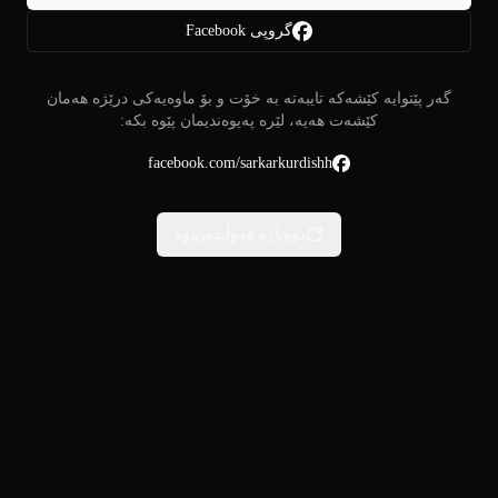
گروپی Facebook
گەر پێتوایە کێشەکە تایبەتە بە خۆت و بۆ ماوەیەکی درێژە هەمان
کێشەت هەیە، لێرە پەیوەندیمان پێوە بکە:
facebook.com/sarkarkurdishh
دووبارە هەوڵبدەرەوە