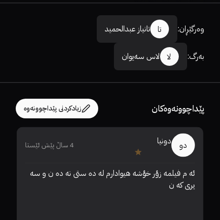
وەرگێڕان
:
تانیاز عبدالحمید
تا
بەرگ
:
لاس سەیوان
لا
پێداچوونەوەکان
زیادکردنی پێداچوونەوە
دونيا
دو
4 ساڵ پێش ئێستا
ئه م فیلمه زؤر خؤشه هیوادارم له ده ستی نه ده ن و سه 
یری که ن 
