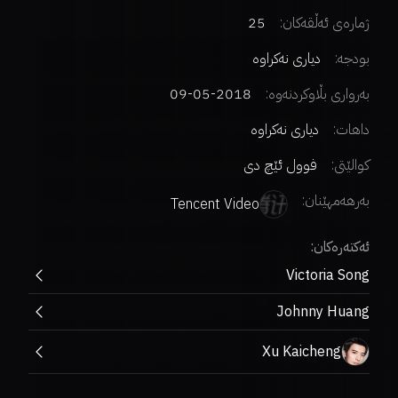
ژمارەی ئەڵقەکان:
25
بودجە:
دیاری نەکراوە
بەرواری بڵاوکردنەوە:
2018-05-09
داهات:
دیاری نەکراوە
کوالێتی:
فوول ئێچ دی
بەرهەمهێنان:
Tencent Video
ئەکتەرەکان:
Victoria Song
Johnny Huang
Xu Kaicheng