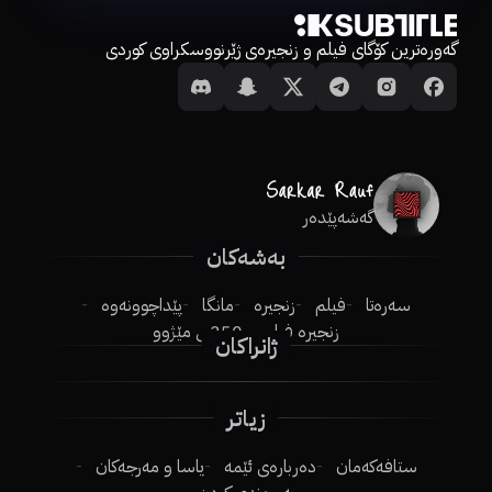
گەورەترین کۆگای فیلم و زنجیرەی ژێرنووسکراوی کوردی
گەشەپێدەر
بەشەکان
سەرەتا
فیلم
زنجیرە
مانگا
پێداچوونەوە
زنجیرە فیلم
250ـی مێژوو
ژانراکان
زیاتر
ستافەکەمان
دەربارەی ئێمە
یاسا و مەرجەکان