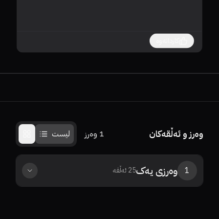
کاردانەوە
وەرز و ئەڵقەکان
1
وەرز
لیست
وەرزی
یەک
1
25
ئەڵقە
8.4
0%
0%
8.2