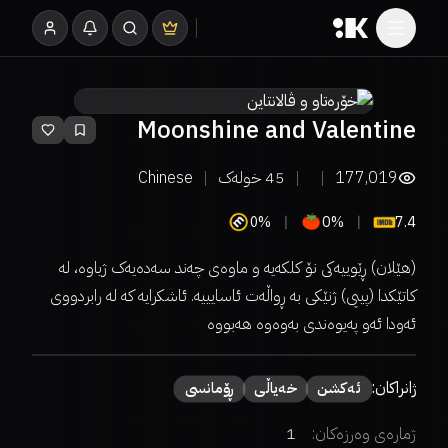
Moonshine and Valentine
177,019
45
خولەک
Chinese
0%
0%
7.4
(هێلان) ڕێوییەکی نۆ کلکەیە و ماوەی چەند سەدەیەک ژیاوە، لە
کاتێکدا (پیپی) ژنێکی بە ڕواڵەت ئاسایییە. ئاشکرایە کە لە رابردووی
ئەودا ئەو پەیوەندی بەوەوە هەبووە
ژانراکان:
ئەكشن
خەیاڵی
ڕۆمانسی
ژمارەی وەرزەکان:
1