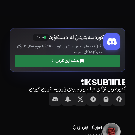
کوردسەبتایتڵ لە دیسکۆرد
چالاک
لەگەڵ ئەندامان و سەرپەرشتیارانی کوردسەبتایتڵ ڕاوبۆچوونەکان ئاڵووگۆڕ
بکە و کێشەکان باسبکە.
بەشداری کردن
گەورەترین کۆگای فیلم و زنجیرەی ژێرنووسکراوی کوردی
گەشەپێدەر