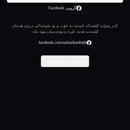
گروپی Facebook
گەر پێتوایە کێشەکە تایبەتە بە خۆت و بۆ ماوەیەکی درێژە هەمان
کێشەت هەیە، لێرە پەیوەندیمان پێوە بکە:
facebook.com/sarkarkurdishh
دووبارە هەوڵبدەرەوە