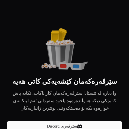
سێرڤەرەکەمان کێشەیەکی کاتی هەیە
وا دیارە لە ئێستادا سێرڤەرەکەمان کار ناکات، تکایە پاش
کەمێکی دیکە هەوڵبدەرەوە یاخود سەردانی ئەم لینکانەی
خوارەوە بکە بۆ دەستکەوتنی نوێترین زانیاریەکان
سێرڤەری Discord