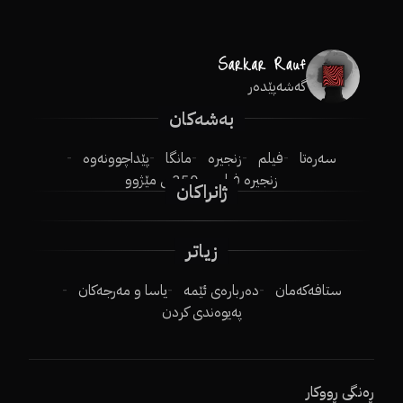
گەشەپێدەر
بەشەکان
سەرەتا
فیلم
زنجیرە
مانگا
پێداچوونەوە
زنجیرە فیلم
250ـی مێژوو
ژانراکان
زیاتر
ستافەکەمان
دەربارەی ئێمە
یاسا و مەرجەکان
پەیوەندی کردن
ڕەنگی ڕووکار