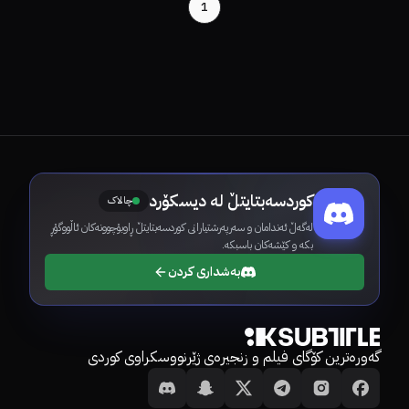
1
کوردسەبتایتڵ لە دیسکۆرد
چالاک
لەگەڵ ئەندامان و سەرپەرشتیارانی کوردسەبتایتڵ ڕاوبۆچوونەکان ئاڵووگۆڕ
بکە و کێشەکان باسبکە.
بەشداری کردن
گەورەترین کۆگای فیلم و زنجیرەی ژێرنووسکراوی کوردی