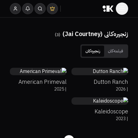
زنجیرەکانی (Jai Courtney)
)
3
(
فیلمەکان
زنجیرەکان
7.4%
71%
8.2
0%
0%
0
American Primeval
Dutton Ranch
2025
|
2026
|
6.9
Kaleidoscope
2023
|