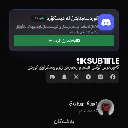
کوردسەبتایتڵ لە دیسکۆرد
چالاک
لەگەڵ ئەندامان و سەرپەرشتیارانی کوردسەبتایتڵ ڕاوبۆچوونەکان ئاڵووگۆڕ
بکە و کێشەکان باسبکە.
بەشداری کردن
گەورەترین کۆگای فیلم و زنجیرەی ژێرنووسکراوی کوردی
گەشەپێدەر
بەشەکان