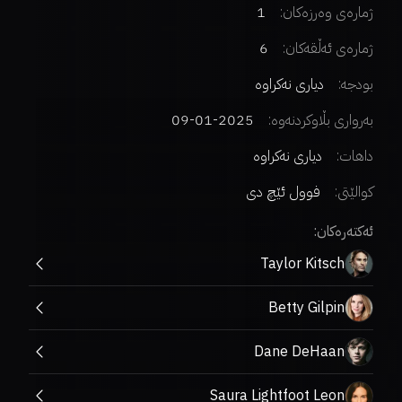
ژمارەی وەرزەکان:
1
ژمارەی ئەڵقەکان:
6
بودجە:
دیاری نەکراوە
بەرواری بڵاوکردنەوە:
2025-01-09
داهات:
دیاری نەکراوە
کوالێتی:
فوول ئێچ دی
ئەکتەرەکان:
Taylor Kitsch
Betty Gilpin
Dane DeHaan
Saura Lightfoot Leon