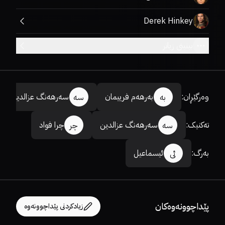
Derek Hinkey
بینینی زیاتر
وەرگێڕان
:
بەرهەم فرییمان
سەرهەنگ عزالدین
بە
سە
تەکنیک
:
سەرهەنگ عزالدین
چرا فواد
سە
چر
بەرگ
:
ئیسماعیل
ئی
پێداچوونەوەکان
زیادکردنی پێداچوونەوە