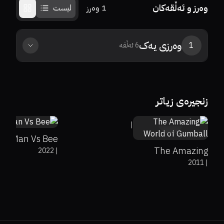
وەرز و ئەڵقەکان
1
وەرز
لیست
وەرزی
یەک
1
6
ئەڵقە
زنجیرەی زیاتر
0%
0%
8.2
|
Man Vs Bee
The Amazing
2022
|
2011
|
World of Gumball