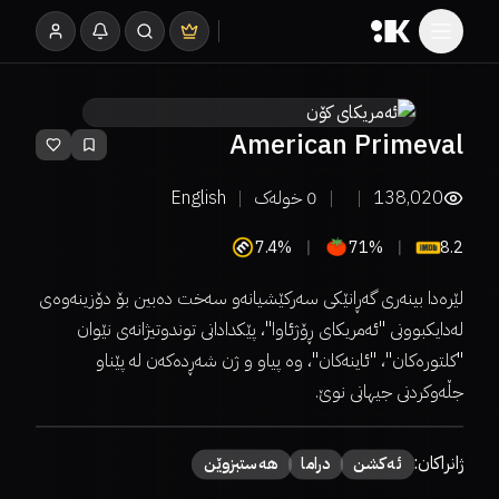
American Primeval
138,020
0
خولەک
English
7.4%
71%
8.2
لێرەدا بینەری گەڕانێکی سەرکێشیانەو سەخت دەبین بۆ دۆزینەوەی
لەدایکبوونی "ئەمریکای ڕۆژئاوا"، پێکدادانی توندوتیژانەی نێوان
"کلتورەکان"، "ئاینەکان"، وە پیاو و ژن شەڕدەکەن لە پێناو
جڵەوکردنی جیهانی نوێ.
ژانراکان:
ئەكشن
دراما
هەستبزوێن