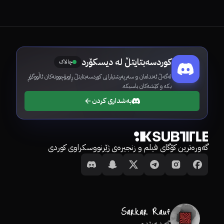
کوردسەبتایتڵ لە دیسکۆرد
چالاک
لەگەڵ ئەندامان و سەرپەرشتیارانی کوردسەبتایتڵ ڕاوبۆچوونەکان ئاڵووگۆڕ
بکە و کێشەکان باسبکە.
بەشداری کردن
گەورەترین کۆگای فیلم و زنجیرەی ژێرنووسکراوی کوردی
گەشەپێدەر