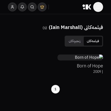
فیلمەکانی (Iain Marshall)
)
1
(
فیلمەکان
زنجیرەکان
6.2
Born of Hope
2009
|
1