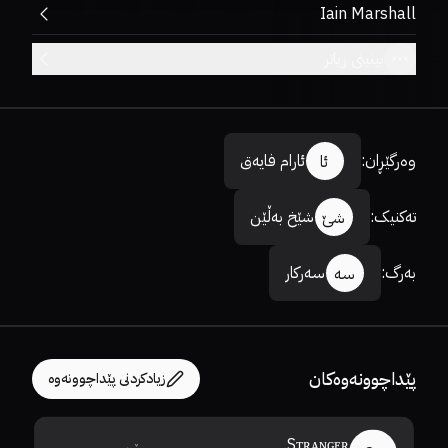
Iain Marshall
بینینی زیاتر
وەرگێڕان
:
ئارام فایەق
ئا
تەکنیک
:
شێخ بەڵێن
شێ
بەرگ
:
سەرکار
سە
پێداچوونەوەکان
زیادکردنی پێداچوونەوە
Sᴛʀᴀɴɢᴇʀ.