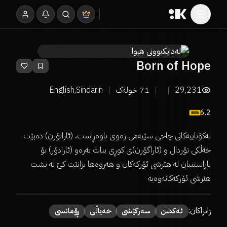
Born of Hope
29,231
71
خولەک
English,Sindarin
6.2
لەکۆتاییەکانی چاخی سێیەمی زەوی ناوەڕاست، (ئاراثۆرن) دەبێت
خەڵکی تۆردال و (ئاراگۆرن)ی کوڕی ببات بەرەو (ئارادۆر) بۆ
پاراستنیان لە هێرشی ئۆرکەکان و هەروەها بزانێت کێ لە پشت
هێرشی ئۆرکەکانەوەیە
ژانراکان:
ئەكشن
سەركێشی
خەیاڵی
ڕۆمانسی