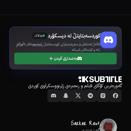
کوردسەبتایتڵ لە دیسکۆرد
چالاک
لەگەڵ ئەندامان و سەرپەرشتیارانی کوردسەبتایتڵ ڕاوبۆچوونەکان ئاڵووگۆڕ
بکە و کێشەکان باسبکە.
بەشداری کردن
گەورەترین کۆگای فیلم و زنجیرەی ژێرنووسکراوی کوردی
گەشەپێدەر