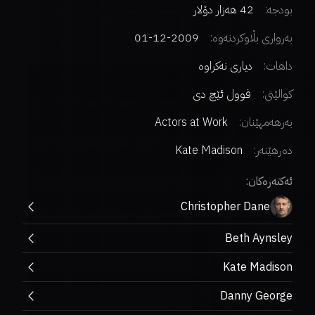
بودجە:
42 هەزار دۆلار
بەرواری بڵاوکردنەوە:
2009-12-01
داهات:
دیاری نەکراوە
کوالێتی:
فوول ئێچ دی
بەرهەمهێنان:
Actors at Work
دەرهێنەر
:
Kate Madison
ئەکتەرەکان:
Christopher Dane
Beth Aynsley
Kate Madison
Danny George