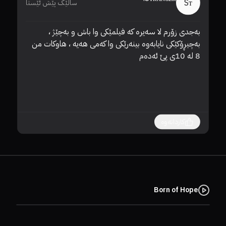
Sᴛ
ساڵێک پێش ئێستا
بەجدی زۆرم لا سەیرە کە فیلمێکی وا باش و بەچێژ ، 
بەچیڕۆکێکی نایابەوە بینەرێکی وا کەمی هەیە ، هاوکات من 
8 لە 10ی پێ ئەدەم
کاردانەوە
Born of Hope