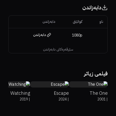
دابەزاندن
ناو
کوالێتی
دابەزاندن
دابەزاندن
1080p
سێرڤەرەکانی دابەزاندن
5.1
75%
25%
14%
5.9
فیلمی زیاتر
Watching
Escape
The One
2019
|
2024
|
2001
|