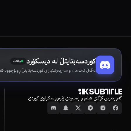
کوردسەبتایتڵ لە دیسکۆرد
چالاک
لەگەڵ ئەندامان و سەرپەرشتیارانی کوردسەبتایتڵ ڕاوبۆچوونەکان
گەورەترین کۆگای فیلم و زنجیرەی ژێرنووسکراوی کوردی