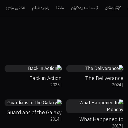
کۆکراوەکان
ئێستا سەیردەکرێن
مانگا
زنجیرە فیلم
250ـی مێژوو
39%
34%
5.1
Back in Action
The Deliverance
2025
|
2024
|
76%
91%
8
47%
58%
6.9
Guardians of the Galaxy
What Happened to
2014
|
2017
|
Monday