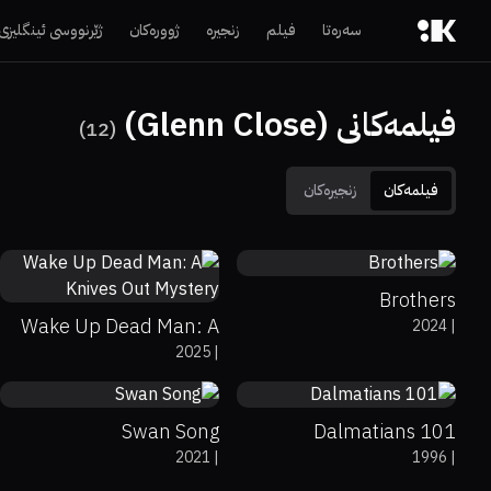
سەرەتا
فیلم
زنجیرە
ژوورەکان
ژێرنووسی ئینگلیزی
فیلمەکانی (Glenn Close)
)
12
(
فیلمەکان
زنجیرەکان
50%
42%
5.4
80%
0%
0
Brothers
Wake Up Dead Man: A
2024
|
67%
6.8%
49%
41%
5.7
2025
|
Knives Out Mystery
Swan Song
101 Dalmatians
2021
|
1996
|