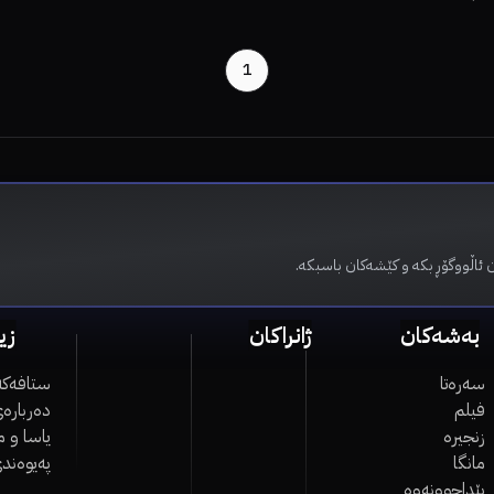
1
 ئاڵووگۆڕ بکە و کێشەکان باسبکە.
بەشەکان
ژانراکان
زی
سەرەتا
ستافەکە
فیلم
دەربارەی
زنجیرە
یاسا و 
مانگا
پەیوەند
پێداچوونەوە