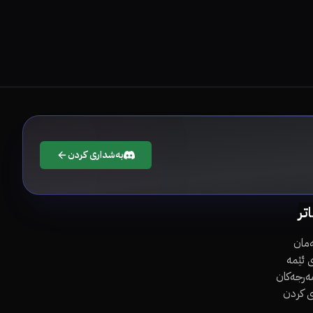
بەشداری کردن
اتر
مان
 ئێمە
مەرجەکان
ی کردن