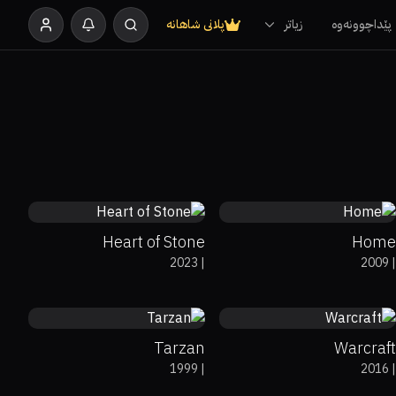
پێداچوونەوە
زیاتر
پلانی شاهانە
47%
17%
8.5
Heart of Stone
Home
2023
|
2009
|
79%
89%
7.3
32%
28%
6.8
Tarzan
Warcraft
1999
|
2016
|