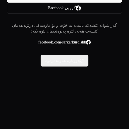
گروپی Facebook
گەر پێتوایە کێشەکە تایبەتە بە خۆت و بۆ ماوەیەکی درێژە هەمان
کێشەت هەیە، لێرە پەیوەندیمان پێوە بکە:
facebook.com/sarkarkurdishh
دووبارە هەوڵبدەرەوە