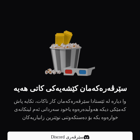
سێرڤەرەکەمان کێشەیەکی کاتی هەیە
وا دیارە لە ئێستادا سێرڤەرەکەمان کار ناکات، تکایە پاش
کەمێکی دیکە هەوڵبدەرەوە یاخود سەردانی ئەم لینکانەی
خوارەوە بکە بۆ دەستکەوتنی نوێترین زانیاریەکان
سێرڤەری Discord