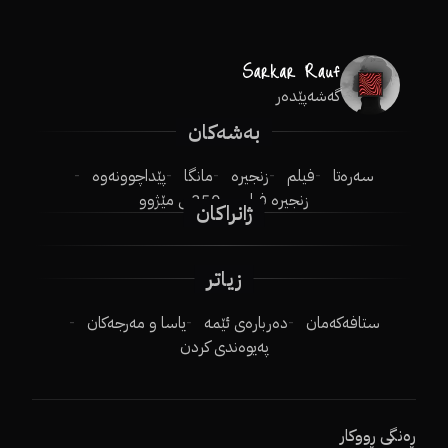
گەشەپێدەر
بەشەکان
سەرەتا
فیلم
زنجیرە
مانگا
پێداچوونەوە
زنجیرە فیلم
250ـی مێژوو
ژانراکان
زیاتر
ستافەکەمان
دەربارەی ئێمە
یاسا و مەرجەکان
پەیوەندی کردن
ڕەنگی ڕووکار