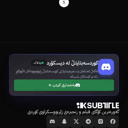
1
کوردسەبتایتڵ لە دیسکۆرد
چالاک
لەگەڵ ئەندامان و سەرپەرشتیارانی کوردسەبتایتڵ ڕاوبۆچوونەکان ئاڵووگۆڕ
بکە و کێشەکان باسبکە.
بەشداری کردن
گەورەترین کۆگای فیلم و زنجیرەی ژێرنووسکراوی کوردی