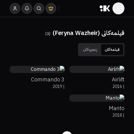
فیلمەکانی (Feryna Wazheir)
)
3
(
فیلمەکان
زنجیرەکان
5.5
0%
85%
7.9
Commando 3
Airlift
71%
7.4
2019
|
2016
|
Manto
2018
|