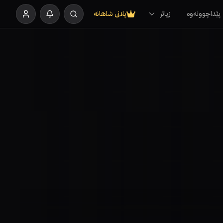
پێداچوونەوە
زیاتر
پلانی شاهانە