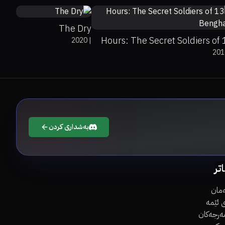
The Dry
13 Hours: The Secret Soldiers of
2020
|
201
Bengha
بەشداری کردن
اتر
مان
 ئێمە
مەرجەکان