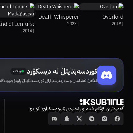
Death Whisperer
Overlord
and of Lemurs:
2023
|
2018
|
2014
|
Madagascar
کوردسەبتایتڵ لە دیسکۆرد
چالاک
لەگەڵ ئەندامان و سەرپەرشتیارانی کوردسەبتایتڵ ڕاوبۆچوونەکان
گەورەترین کۆگای فیلم و زنجیرەی ژێرنووسکراوی کوردی