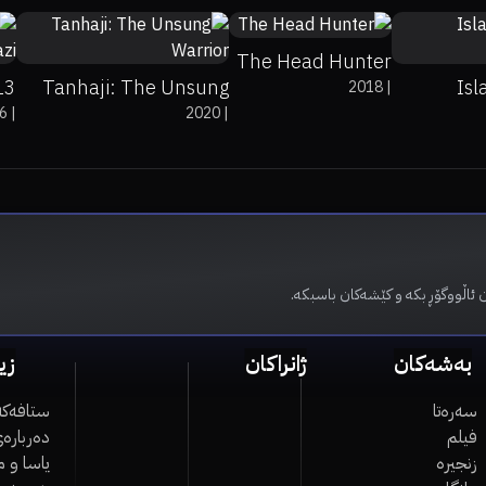
The Head Hunter
Tanhaji: The Unsung
Isl
2018
|
6
|
2020
|
zi
Warrior
 ئاڵووگۆڕ بکە و کێشەکان باسبکە.
بەشەکان
ژانراکان
زی
سەرەتا
ستافەکە
فیلم
دەربارەی
زنجیرە
یاسا و 