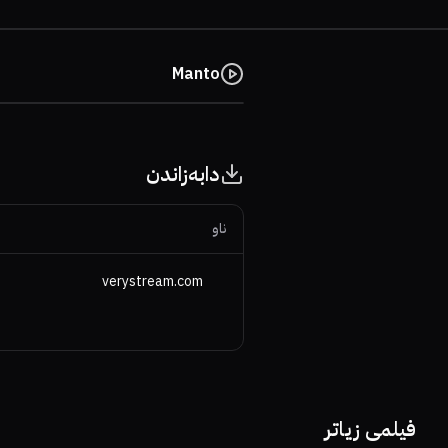
Manto
دابەزاندن
ناو
verystream.com
0%
0%
5.9
60%
81%
6.6
فیلمی زیاتر
66%
81%
7