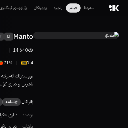
سەرەتا
فیلم
زنجیرە
ژوورەکان
ژێرنووسی ئینگلیزی
Manto
14,640
71%
7.4
نووسه‌رێك ئه‌خرێته‌ به
ناشرین و دیاری كۆمه‌ڵ
ژانراکان:
ژیاننامە
بودجە:
دیاری نەکرا
داهات:
دیاری نەکر