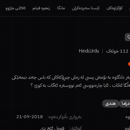
کۆکراوەکان
ئێستا سەیردەکرێن
مانگا
زنجیرە فیلم
250ـی مێژوو
112
خولەک
Hindi,Urdu
‌ر دادگاوه‌ به‌ تۆمه‌تی پیسی له‌ زمانی چیڕۆكه‌كانی كه‌ باس چه‌ند دیمه‌نێكی
گا ئه‌كات ، ئایا چاره‌نووسی ئه‌م نووسه‌ره‌ ئه‌گات به‌ كوێ ؟
دراما
هندی
وە
بەرواری بڵاوکردنەوە:
2018-09-21
اوە
کوالێتی:
فوول ئێچ دی