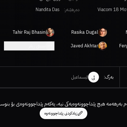
Viacom 18 Mot
دەرهێنەر
:
Nandita Das
Pict
Tahir Raj Bhasin
Rasika Dugal
Fer
Javed Akhtar
بینینی زیاتر
بەرگ
:
ئیسماعیل
ئی
م بەرهەمە هیچ پێداچوونەوەیەکی نیە، یەکەم پێداچوونەوەی بۆ بنوسە
زیادکردنی پێداچوونەوە