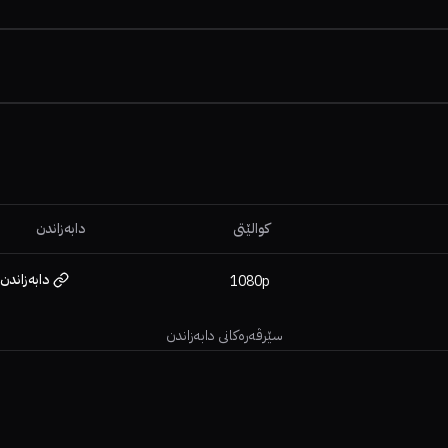
کوالێتی
دابەزاندن
دابەزاندن
1080p
سێرڤەرەکانی دابەزاندن
0%
0%
5.3
.3
7.8