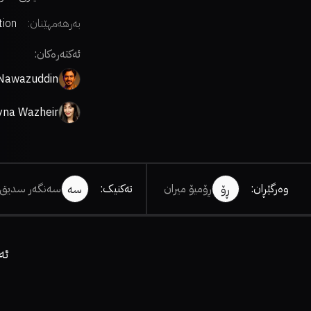
بەرهەمهێنان:
ion
ures
ئەکتەرەکان:
Nawazuddin
Siddiqui
yna Wazheir
وەرگێڕان
:
ڕۆمیۆ میران
تەکنیک
:
سەنگەر سدیق
ڕۆ
سە
ئە