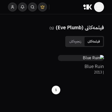
فیلمەکانی (Eve Plumb)
)
1
(
فیلمەکان
زنجیرەکان
78%
96%
7.1
Blue Ruin
2013
|
1