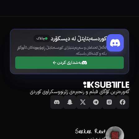
کوردسەبتایتڵ لە دیسکۆرد
چالاک
لەگەڵ ئەندامان و سەرپەرشتیارانی کوردسەبتایتڵ ڕاوبۆچوونەکان ئاڵووگۆڕ
بکە و کێشەکان باسبکە.
بەشداری کردن
گەورەترین کۆگای فیلم و زنجیرەی ژێرنووسکراوی کوردی
گەشەپێدەر