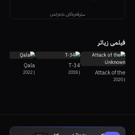
سێرڤەرەکانی دابەزاندن
7.1
0%
0%
6.6
فیلمی زیاتر
4.9
Qala
T-34
Attack of the
2022
|
2018
|
2020
|
Unknown