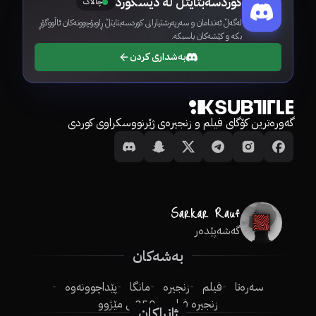
کوردسەبتایتڵ لە دیسکۆرد
چالاک
لەگەڵ ئەندامان و سەرپەرشتیارانی کوردسەبتایتڵ ڕاوبۆچوونەکان ئاڵووگۆڕ
بکە و کێشەکان باسبکە.
بەشداری کردن
گەورەترین کۆگای فیلم و زنجیرەی ژێرنووسکراوی کوردی
گەشەپێدەر
بەشەکان
سەرەتا
فیلم
زنجیرە
مانگا
پێداچوونەوە
زنجیرە فیلم
250ـی مێژوو
ژانراکان