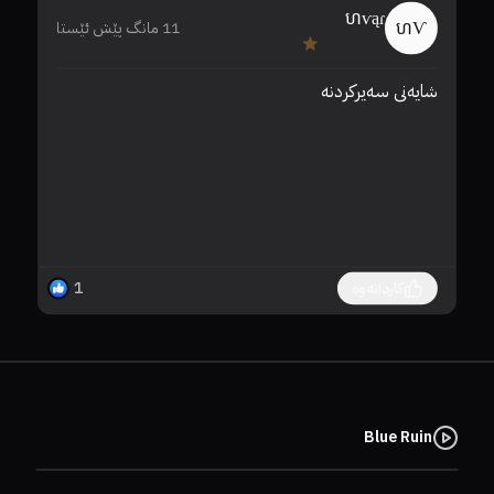
ហѵąɾ
ហѴ
11 مانگ پێش ئێستا
شایەنی سەیرکردنە
کاردانەوە
1
Blue Ruin