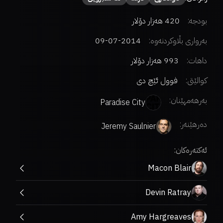
بودجە:
420 هەزار دۆلار
بەرواری بڵاوکردنەوە:
2014-07-09
داهات:
993 هەزار دۆلار
کوالێتی:
فوول ئێچ دی
بەرهەمهێنان:
Paradise City
دەرهێنەر
:
Jeremy Saulnier
ئەکتەرەکان:
Macon Blair
Devin Ratray
Amy Hargreaves