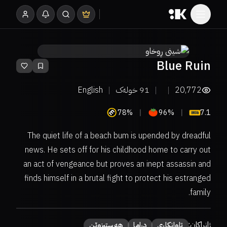
Blue Ruin
20,772
91
خولەک
English
78%
96%
7.1
The quiet life of a beach bum is upended by dreadful
news. He sets off for his childhood home to carry out
an act of vengeance but proves an inept assassin and
finds himself in a brutal fight to protect his estranged
family.
ژانراکان:
تاوانکاری
دراما
هەستبزوێن