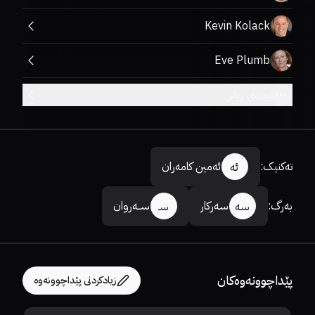
Kevin Kolack
Eve Plumb
بینینی زیاتر
تەکنیک
:
ئەمین کامەران
ئە
بەرگ
:
سەرکار
ســەروان
سە
سـ
پێداچوونەوەکان
زیادکردنی پێداچوونەوە