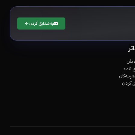
بەشداری کردن
اتر
مان
 ئێمە
مەرجەکان
ی کردن