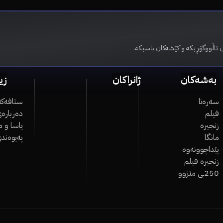
 ئاڵووگۆڕ بکە و کێشەکان باسبکە.
بەشەکان
ژانراکان
زی
سەرەتا
ستافەکە
فیلم
دەربارەی
زنجیرە
یاسا و 
مانگا
پەیوەند
پێداچوونەوە
زنجیرە فیلم
250ـی مێژوو