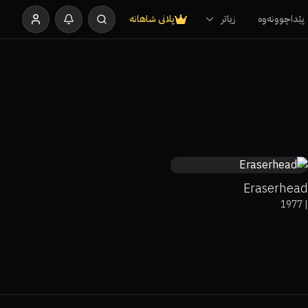
پێداچوونەوە
زیاتر
پلانی شاهانە
87%
90%
7.4
Eraserhead
1977
|