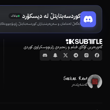
کوردسەبتایتڵ لە دیسکۆرد
چالاک
لەگەڵ ئەندامان و سەرپەرشتیارانی کوردسەبتایتڵ ڕاوبۆچوونەکان
گەورەترین کۆگای فیلم و زنجیرەی ژێرنووسکراوی کوردی
گەشەپێدەر