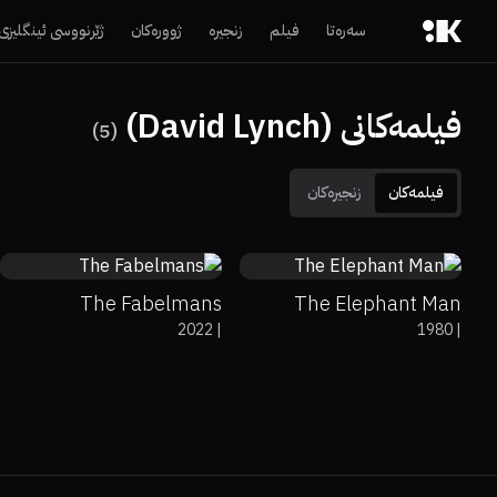
سەرەتا
فیلم
زنجیرە
ژوورەکان
ژێرنووسی ئینگلیزی
فیلمەکانی (David Lynch)
)
5
(
فیلمەکان
زنجیرەکان
84%
92%
7.7
78%
92%
8.2
The Fabelmans
The Elephant Man
2022
|
1980
|