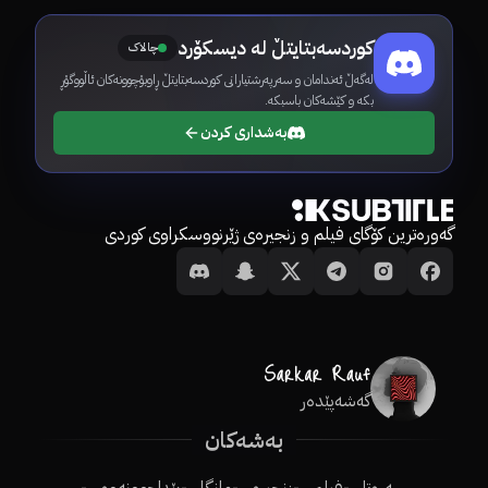
کوردسەبتایتڵ لە دیسکۆرد
چالاک
لەگەڵ ئەندامان و سەرپەرشتیارانی کوردسەبتایتڵ ڕاوبۆچوونەکان ئاڵووگۆڕ
بکە و کێشەکان باسبکە.
بەشداری کردن
گەورەترین کۆگای فیلم و زنجیرەی ژێرنووسکراوی کوردی
گەشەپێدەر
بەشەکان