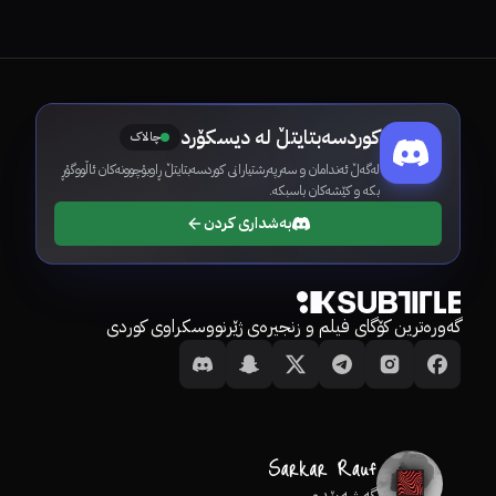
کوردسەبتایتڵ لە دیسکۆرد
چالاک
لەگەڵ ئەندامان و سەرپەرشتیارانی کوردسەبتایتڵ ڕاوبۆچوونەکان ئاڵووگۆڕ
بکە و کێشەکان باسبکە.
بەشداری کردن
گەورەترین کۆگای فیلم و زنجیرەی ژێرنووسکراوی کوردی
گەشەپێدەر