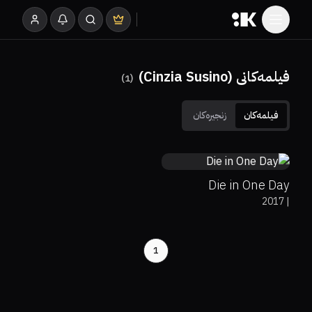
فیلمەکانی (Cinzia Susino)
)
1
(
فیلمەکان
زنجیرەکان
4
Die in One Day
2017
|
1