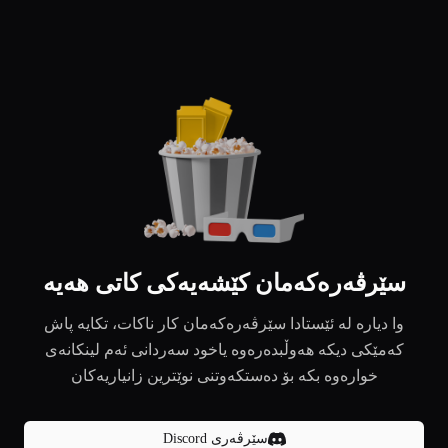
سێرڤەرەکەمان کێشەیەکی کاتی هەیە
وا دیارە لە ئێستادا سێرڤەرەکەمان کار ناکات، تکایە پاش
کەمێکی دیکە هەوڵبدەرەوە یاخود سەردانی ئەم لینکانەی
خوارەوە بکە بۆ دەستکەوتنی نوێترین زانیاریەکان
سێرڤەری Discord