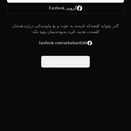
گروپی Facebook
گەر پێتوایە کێشەکە تایبەتە بە خۆت و بۆ ماوەیەکی درێژە هەمان
کێشەت هەیە، لێرە پەیوەندیمان پێوە بکە:
facebook.com/sarkarkurdishh
دووبارە هەوڵبدەرەوە