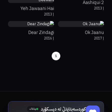
Aashiqui 2
Yeh Jawaani Hai
2013
|
0%
69%
7.6
0%
38%
5.2
2013
|
Deewani
Dear Zindagi
Ok Jaanu
2016
|
2017
|
1
کوردسەبتایتڵ لە دیسکۆرد
چالاک