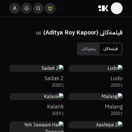
فیلمەکانی (Aditya Roy Kapoor)
)
8
(
فیلمەکان
زنجیرەکان
3
7.9
Sadak 2
Ludo
35%
3.6
6.7
2020
|
2020
|
Kalank
Malang
7
2019
|
2020
|
0%
67%
7.1