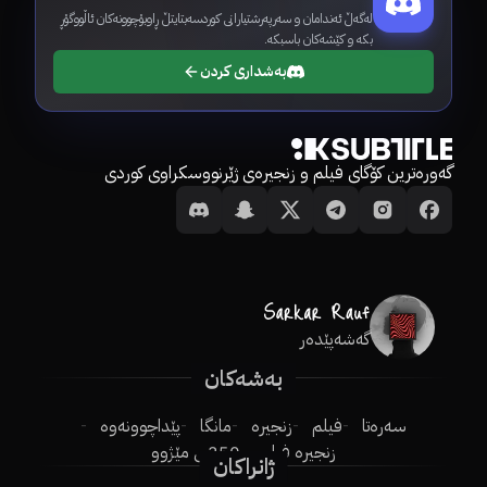
لەگەڵ ئەندامان و سەرپەرشتیارانی کوردسەبتایتڵ ڕاوبۆچوونەکان ئاڵووگۆڕ
بکە و کێشەکان باسبکە.
بەشداری کردن
گەورەترین کۆگای فیلم و زنجیرەی ژێرنووسکراوی کوردی
گەشەپێدەر
بەشەکان
سەرەتا
فیلم
زنجیرە
مانگا
پێداچوونەوە
زنجیرە فیلم
250ـی مێژوو
ژانراکان