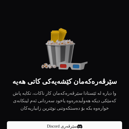
سێرڤەرەکەمان کێشەیەکی کاتی هەیە
وا دیارە لە ئێستادا سێرڤەرەکەمان کار ناکات، تکایە پاش
کەمێکی دیکە هەوڵبدەرەوە یاخود سەردانی ئەم لینکانەی
خوارەوە بکە بۆ دەستکەوتنی نوێترین زانیاریەکان
سێرڤەری Discord