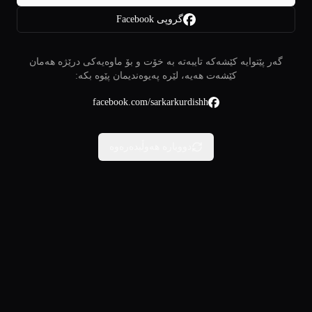
گروپی Facebook
گەر پێتوایە کێشەکە تایبەتە بە خۆت و بۆ ماوەیەکی درێژە هەمان
کێشەت هەیە، لێرە پەیوەندیمان پێوە بکە:
facebook.com/sarkarkurdishh
دووبارە هەوڵبدەرەوە