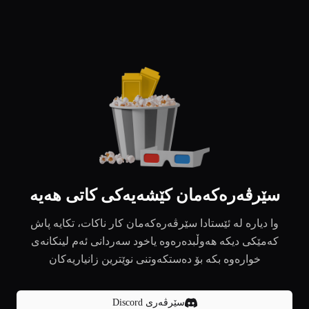
سێرڤەرەکەمان کێشەیەکی کاتی هەیە
وا دیارە لە ئێستادا سێرڤەرەکەمان کار ناکات، تکایە پاش
کەمێکی دیکە هەوڵبدەرەوە یاخود سەردانی ئەم لینکانەی
خوارەوە بکە بۆ دەستکەوتنی نوێترین زانیاریەکان
سێرڤەری Discord