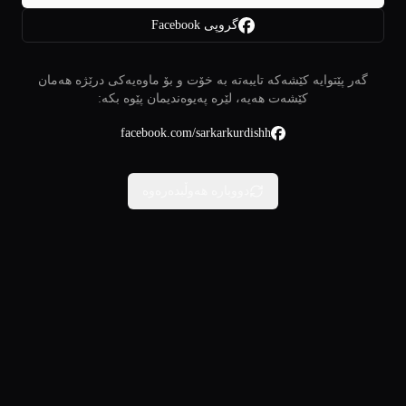
گروپی Facebook
گەر پێتوایە کێشەکە تایبەتە بە خۆت و بۆ ماوەیەکی درێژە هەمان
کێشەت هەیە، لێرە پەیوەندیمان پێوە بکە:
facebook.com/sarkarkurdishh
دووبارە هەوڵبدەرەوە