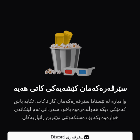
سێرڤەرەکەمان کێشەیەکی کاتی هەیە
وا دیارە لە ئێستادا سێرڤەرەکەمان کار ناکات، تکایە پاش
کەمێکی دیکە هەوڵبدەرەوە یاخود سەردانی ئەم لینکانەی
خوارەوە بکە بۆ دەستکەوتنی نوێترین زانیاریەکان
سێرڤەری Discord