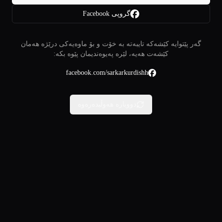
گروپی Facebook
گەر پێتوایە کێشەکە تایبەتە بە خۆت و بۆ ماوەیەکی درێژە هەمان
کێشەت هەیە، لێرە پەیوەندیمان پێوە بکە:
facebook.com/sarkarkurdishh
دووبارە هەوڵبدەرەوە